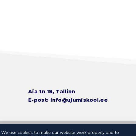
Aia tn 18, Tallinn
E-post:
info@ujumiskool.ee
© 2026 Kalevi Ujumiskool
Privaatsuspoliitika
We use cookies to make our website work properly and to