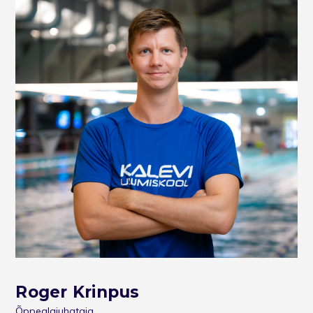
Roger Krinpus
Õppealajuhataja