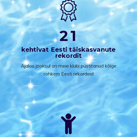
2
1
kehtivat Eesti täiskasvanute
rekordit
Ajaloo jooksul on meie klubi püstitanud kõige
rohkem Eesti rekordeid