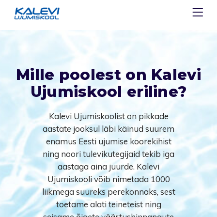
Mille poolest on Kalevi
Ujumiskool eriline?
Kalevi Ujumiskoolist on pikkade
aastate jooksul läbi käinud suurem
enamus Eesti ujumise koorekihist
ning noori tulevikutegijaid tekib iga
aastaga aina juurde. Kalevi
Ujumiskooli võib nimetada 1000
liikmega suureks perekonnaks, sest
toetame alati teineteist ning
seisame õigete väärtushinnangute