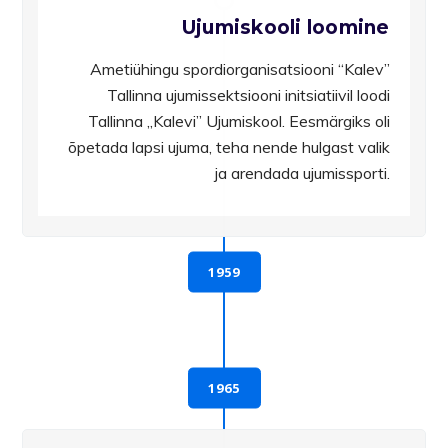
Ujumiskooli loomine
Ametiühingu spordiorganisatsiooni “Kalev”
Tallinna ujumissektsiooni initsiatiivil loodi
Tallinna „Kalevi” Ujumiskool. Eesmärgiks oli
õpetada lapsi ujuma, teha nende hulgast valik
ja arendada ujumissporti.
1959
1965