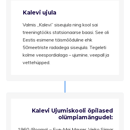
Kalevi ujula
Valmis „Kalevi” siseujula ning kool sai
treeningtööks statsionaarse baasi. See oli
Eestis esimene täismõõduline ehk
50meetriste radadega siseujula. Tegeleti
kolme veespordialaga – ujumine, veepall ja
vettehüpped.
Kalevi Ujumiskooli õpilased
olümpiamängudel:
1960 (Rooma) – Eve-Mai Maurer, Veiko Siimar