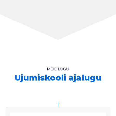
č
jov
MEIE LUGU
Ujumiskooli ajalugu