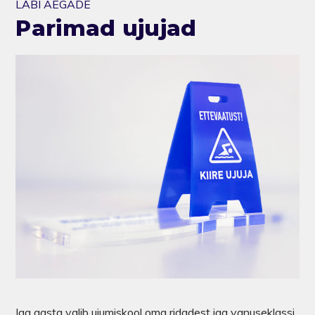
LÄBI AEGADE
Parimad ujujad
Iga aasta valib ujumiskool oma ridadest iga vanuseklassi