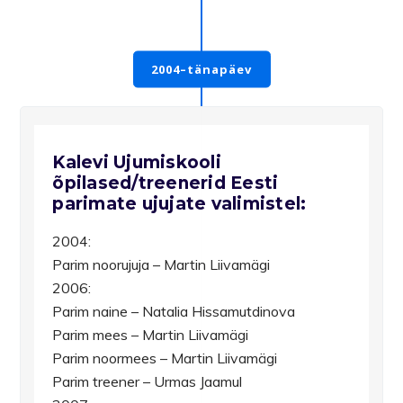
2004–tänapäev
Kalevi Ujumiskooli
õpilased/treenerid Eesti
parimate ujujate valimistel:
2004:
Parim noorujuja – Martin Liivamägi
2006:
Parim naine – Natalia Hissamutdinova
Parim mees – Martin Liivamägi
Parim noormees – Martin Liivamägi
Parim treener – Urmas Jaamul