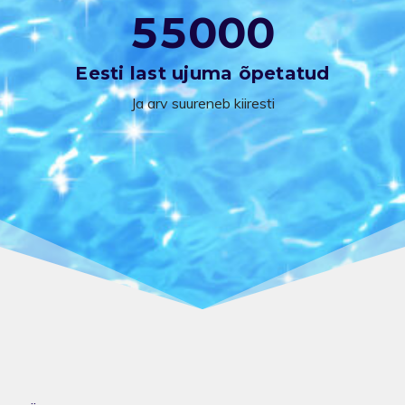
5
5
0
0
0
Eesti last ujuma õpetatud
Ja arv suureneb kiiresti