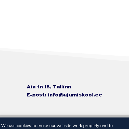
Aia tn 18, Tallinn
E-post:
info@ujumiskool.ee
© 2026 Kalevi Ujumiskool
Privaatsuspoliitika
We use cookies to make our website work properly and to