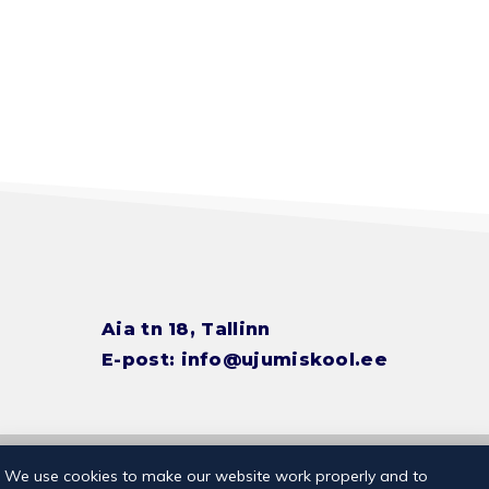
Aia tn 18, Tallinn
E-post:
info@ujumiskool.ee
© 2026 Kalevi Ujumiskool
Privaatsuspoliitika
We use cookies to make our website work properly and to