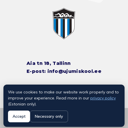
Aia tn 18, Tallinn
E-post:
info@ujumiskool.ee
We use cookies to make our website work properly and to
TREENERITE KONTAKTID
improve your experience. Read more in our
privacy policy
(Estonian only).
© 2026 Kalevi Ujumiskool
Accept
Necessary only
Privaatsuspoliitika