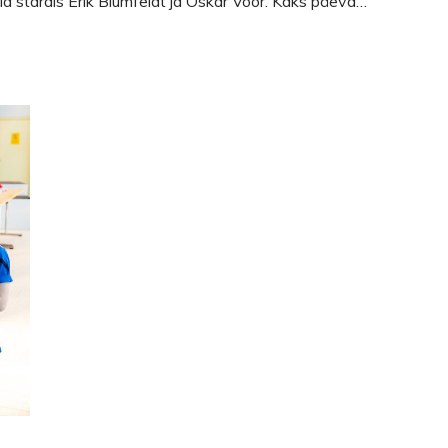
id stardis Erik Blumfeldt ja Oskar Voor. Kaks päeva…