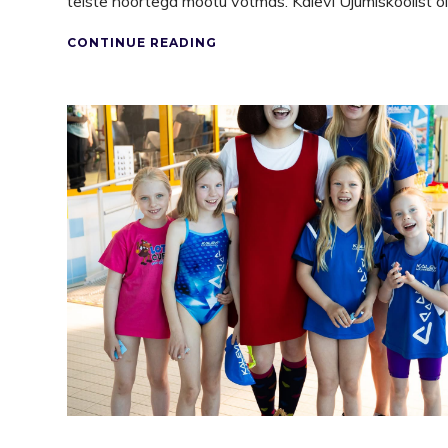
teiste noortega mõõtu võtmas. Kalevi Ujumiskoolist ol
CONTINUE READING