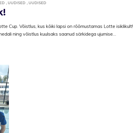
ED
,
UUDISED
,
UUDISED
k!
e Cup. Võistlus, kus kõiki lapsi on rõõmustamas Lotte isiklikult
medali ning võistlus kuulsaks saanud särkidega ujumise…