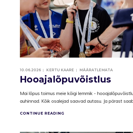
10.06.2026
KERTU KAARE
MÄÄRATLEMATA
Hooajalõpuvõistlus
Mai lõpus toimus meie kõigi lemmik - hooajalõpuvõist
auhinnad. Kõik osalejad saavad autasu. Ja pärast saa
CONTINUE READING