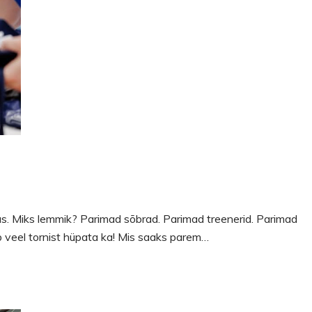
lus. Miks lemmik? Parimad sõbrad. Parimad treenerid. Parimad
b veel tornist hüpata ka! Mis saaks parem…