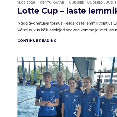
11.06.2026
KERTU KAARE
UUDISED
,
UUDISED
,
UUDIS
Lotte Cup – laste lemmi
Nädalavahetusel toimus Keilas laste lemmikvõistlus Lott
Võistlus, kus kõik osalejad saavad komme ja imeilusa 
CONTINUE READING