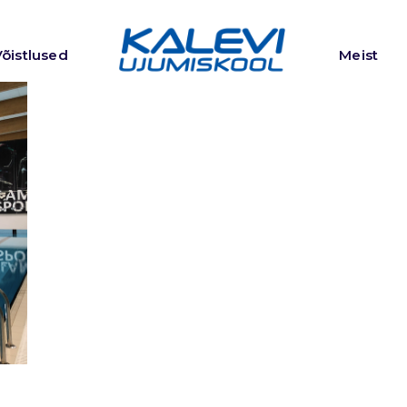
Võistlused
Meist