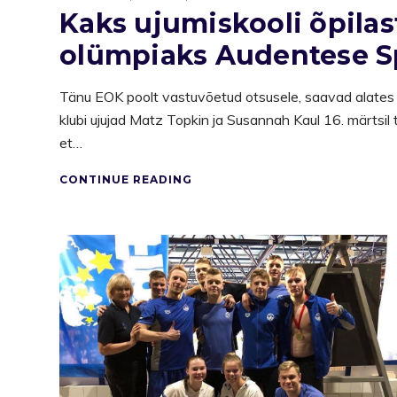
Kaks ujumiskooli õpilas
olümpiaks Audentese S
Tänu EOK poolt vastuvõetud otsusele, saavad alate
klubi ujujad Matz Topkin ja Susannah Kaul 16. märtsil 
et…
CONTINUE READING