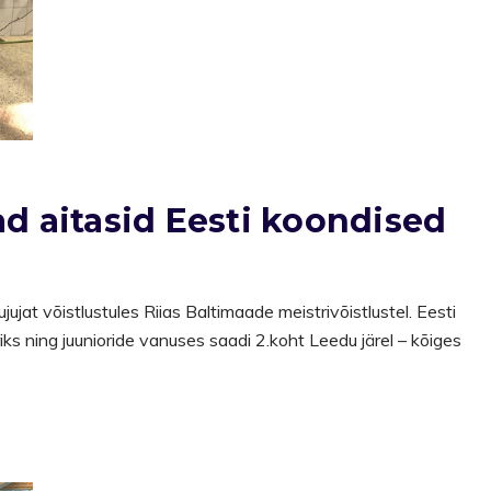
ad aitasid Eesti koondised
ujat võistlustules Riias Baltimaade meistrivõistlustel. Eesti
iks ning juunioride vanuses saadi 2.koht Leedu järel – kõiges