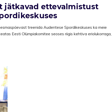
t jätkavad ettevalmistust
pordikeskuses
s esmaspäevast treenida Audentese Spordikeskuses ka meie
teatas Eesti Olümpiakomitee seoses riigis kehtiva eriolukorraga,