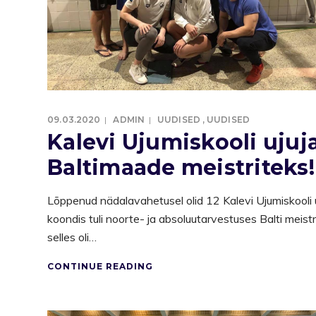
09.03.2020
ADMIN
UUDISED
,
UUDISED
Kalevi Ujumiskooli ujuj
Baltimaade meistriteks!
Lõppenud nädalavahetusel olid 12 Kalevi Ujumiskooli uj
koondis tuli noorte- ja absoluutarvestuses Balti meistr
selles oli…
CONTINUE READING