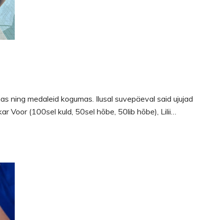
emas ning medaleid kogumas. Ilusal suvepäeval said ujujad
 Voor (100sel kuld, 50sel hõbe, 50lib hõbe), Lilii…