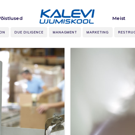
Võistlused
Meist
ION
DUE DILIGENCE
MANAGMENT
MARKETING
RESTRU