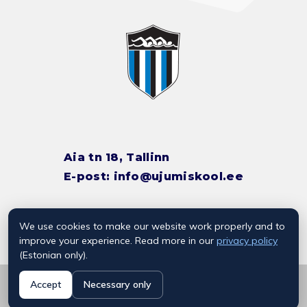
Aia tn 18, Tallinn
E-post:
info@ujumiskool.ee
We use cookies to make our website work properly and to
TREENERITE KONTAKTID
improve your experience. Read more in our
privacy policy
(Estonian only).
© 2026 Kalevi Ujumiskool
Accept
Necessary only
Privaatsuspoliitika