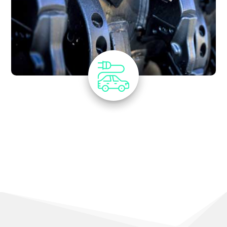
Fusce nec aliquet est. Ut non egestas
nibh, quis mattis ex.