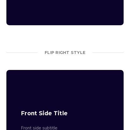
nibh, quis mattis ex.
FLIP RIGHT STYLE
Lorem ipsum dolor sit amet, consectetur
adipiscing elit. Integer volutpat ut lacus eu
lobortis. Vestibulum mattis, libero ut
Front Side Title
condimentum mollis, nibh nunc congue ex,
ac volutpat sapien urna non libero.
Vivamus non elit at ex dapibus egestas
Front side subtitle