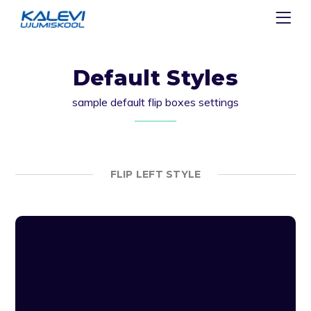
Default Styles
sample default flip boxes settings
FLIP LEFT STYLE
Lorem ipsum dolor sit amet, consectetur
adipiscing elit. Integer volutpat ut lacus eu
lobortis. Vestibulum mattis, libero ut