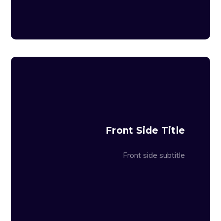
Lorem ipsum dolor sit amet, consectetur
adipiscing elit. Integer volutpat ut lacus eu
lobortis. Vestibulum mattis, libero ut
Front Side Title
condimentum mollis, nibh nunc congue ex,
ac volutpat sapien urna non libero.
Vivamus non elit at ex dapibus egestas
Front side subtitle
vel nec eros. Nullam et laoreet tellus.
Fusce nec aliquet est. Ut non egestas
nibh, quis mattis ex.