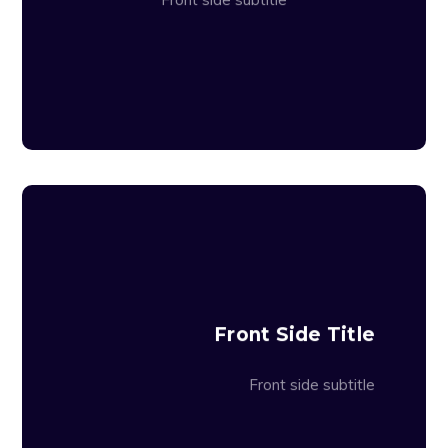
vel nec eros. Nullam et laoreet tellus.
Fusce nec aliquet est. Ut non egestas
nibh, quis mattis ex.
Lorem ipsum dolor sit amet, consectetur
adipiscing elit. Integer volutpat ut lacus eu
lobortis. Vestibulum mattis, libero ut
Front Side Title
condimentum mollis, nibh nunc congue ex,
ac volutpat sapien urna non libero.
Vivamus non elit at ex dapibus egestas
Front side subtitle
vel nec eros. Nullam et laoreet tellus.
Fusce nec aliquet est. Ut non egestas