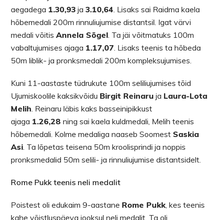
aegadega
1.30,93
ja
3.10,64
. Lisaks sai Raidma kaela
hõbemedali 200m rinnuliujumise distantsil. Igat värvi
medali võitis
Annela Sõgel
. Ta jäi võitmatuks 100m
vabaltujumises ajaga
1.17,07
. Lisaks teenis ta hõbeda
50m liblik- ja pronksmedali 200m kompleksujumises.
Kuni 11-aastaste tüdrukute 100m seliliujumises tõid
Ujumiskoolile kaksikvõidu
Birgit Reinaru
ja
Laura-Lota
Melih
. Reinaru läbis kaks basseinipikkust
ajaga
1.26,28
ning sai kaela kuldmedali, Melih teenis
hõbemedali. Kolme medaliga naaseb Soomest
Saskia
Asi
. Ta lõpetas teisena 50m kroolisprindi ja noppis
pronksmedalid 50m selili- ja rinnuliujumise distantsidelt.
Rome Pukk teenis neli medalit
Poistest oli edukaim 9-aastane
Rome Pukk
, kes teenis
kahe võistluspäeva jooksul neli medalit. Ta oli