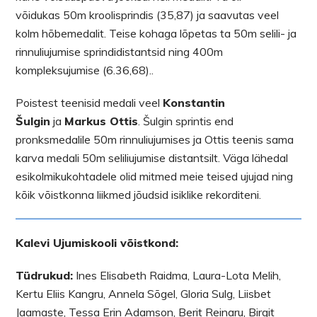
võidukas 50m kroolisprindis (35,87) ja saavutas veel
kolm hõbemedalit. Teise kohaga lõpetas ta 50m selili- ja
rinnuliujumise sprindidistantsid ning 400m
kompleksujumise (6.36,68)..
Poistest teenisid medali veel
Konstantin
Šulgin
ja
Markus Ottis
. Šulgin sprintis end
pronksmedalile 50m rinnuliujumises ja Ottis teenis sama
karva medali 50m seliliujumise distantsilt. Väga lähedal
esikolmikukohtadele olid mitmed meie teised ujujad ning
kõik võistkonna liikmed jõudsid isiklike rekorditeni.
Kalevi Ujumiskooli võistkond:
Tüdrukud:
Ines Elisabeth Raidma, Laura-Lota Melih,
Kertu Eliis Kangru, Annela Sõgel, Gloria Sulg, Liisbet
Jaamaste, Tessa Erin Adamson, Berit Reinaru, Birgit