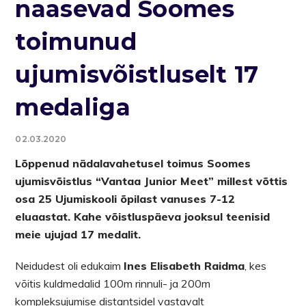
naasevad Soomes
toimunud
ujumisvõistluselt 17
medaliga
02.03.2020
Lõppenud nädalavahetusel toimus Soomes
ujumisvõistlus “Vantaa Junior Meet” millest võttis
osa 25 Ujumiskooli õpilast vanuses 7-12
eluaastat. Kahe võistluspäeva jooksul teenisid
meie ujujad 17 medalit.
Neidudest oli edukaim
Ines Elisabeth Raidma
, kes
võitis kuldmedalid 100m rinnuli- ja 200m
kompleksujumise distantsidel vastavalt