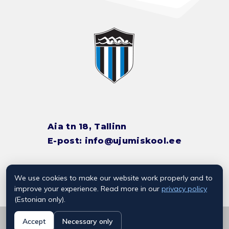
Aia tn 18, Tallinn
E-post:
info@ujumiskool.ee
We use cookies to make our website work properly and to
TREENERITE KONTAKTID
improve your experience. Read more in our
privacy policy
(Estonian only).
© 2026 Kalevi Ujumiskool
Accept
Necessary only