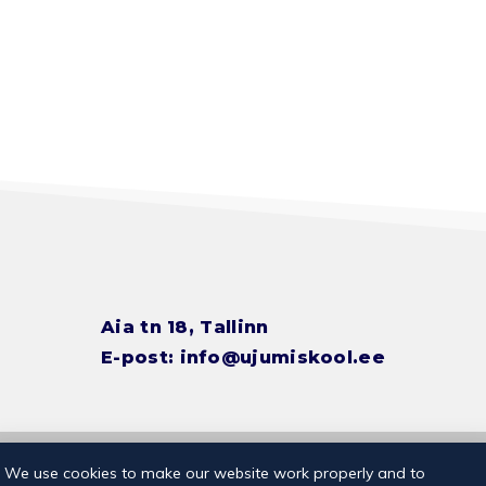
Aia tn 18, Tallinn
E-post:
info@ujumiskool.ee
© 2026 Kalevi Ujumiskool
Privaatsuspoliitika
We use cookies to make our website work properly and to