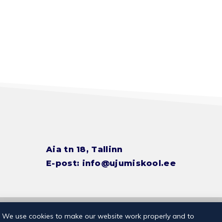
Aia tn 18, Tallinn
E-post:
info@ujumiskool.ee
© 2026 Kalevi Ujumiskool
Privaatsuspoliitika
We use cookies to make our website work properly and to