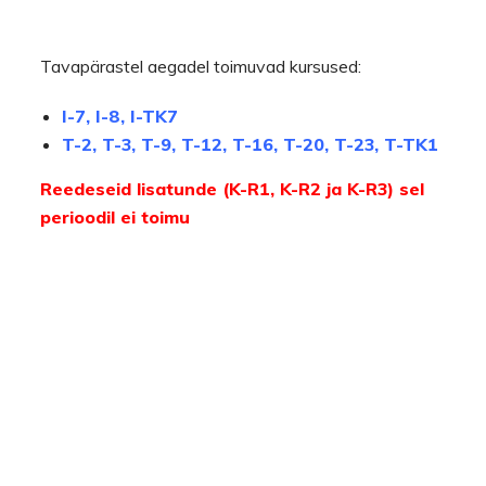
Tavapärastel aegadel toimuvad kursused:
I-7, I-8, I-TK7
T-2, T-3, T-9, T-12, T-16, T-20, T-23, T-TK1
Reedeseid lisatunde (K-R1, K-R2 ja K-R3) sel
perioodil ei toimu