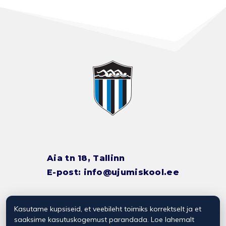
Aia tn 18, Tallinn
E-post:
info@ujumiskool.ee
Kasutame kupsiseid, et veebileht toimiks korrektselt ja et
TREENERITE KONTAKTID
saaksime kasutuskogemust parandada. Loe lahemalt