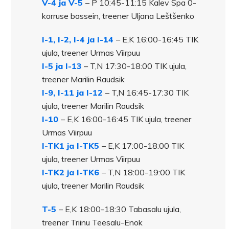
V-4 ja V-5
– P 10:45-11:15 Kalev Spa 0-
korruse bassein, treener Uljana Leštšenko
I-1, I-2, I-4 ja I-14
– E,K 16:00-16:45 TIK
ujula, treener Urmas Viirpuu
I-5 ja I-13
– T,N 17:30-18:00 TIK ujula,
treener Marilin Raudsik
I-9, I-11 ja I-12
– T,N 16:45-17:30 TIK
ujula, treener Marilin Raudsik
I-10
– E,K 16:00-16:45 TIK ujula, treener
Urmas Viirpuu
I-TK1 ja I-TK5
– E,K 17:00-18:00 TIK
ujula, treener Urmas Viirpuu
I-TK2 ja I-TK6
– T,N 18:00-19:00 TIK
ujula, treener Marilin Raudsik
T-5
– E,K 18:00-18:30 Tabasalu ujula,
treener Triinu Teesalu-Enok