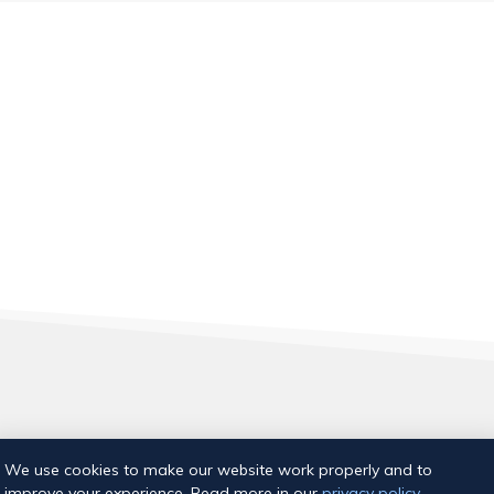
Aia tn 18, Tallinn
We use cookies to make our website work properly and to
E-post:
info@ujumiskool.ee
improve your experience. Read more in our
privacy policy