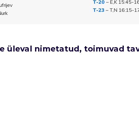
T-20
– E,K 15:45-16
frijev
T-23
– T,N 16:15-17:
Nurk
le üleval nimetatud, toimuvad ta