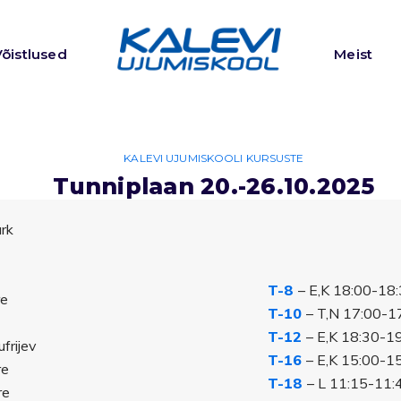
Võistlused
Meist
KALEVI UJUMISKOOLI KURSUSTE
Tunniplaan 20.-26.10.2025
urk
T-8
– E,K 18:00-18:3
re
T-10
– T,N 17:00-17
T-12
– E,K 18:30-19:
frijev
T-16
– E,K 15:00-15
re
T-18
– L 11:15-11:4
re