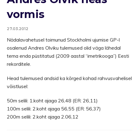
vormis
27.03.2012
Nädalavahetusel toimunud Stockholmi ujumise GP-l
osalenud Andres Olviku tulemused olid väga lähedal
tema enda püstitatud (2009 aastal “imetrikooga”) Eesti
rekorditele.
Head tulemused andsid ka kõrged kohad rahvusvahelisel
võistlusel:
50m selili: 1.koht ajaga 26,48 (ER: 26,11)
100m selili: 2.koht ajaga 56,55 (ER: 56,37)
200m selili: 2.koht ajaga 2.06,12