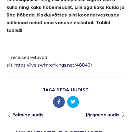
kulla ning kaks hõbemedalit, Lilii aga kaks kulda ja
ühe hõbeda. Kokkuvõttes olid koondarvestuses
mõlemad neiud oma vanuse esikohal. Tublid-
tublid!!
Tulemused leitavad
siit:
https://live.swimrankings.net/48843/
JAGA SEDA UUDIST
Eelmine uudis
Järgmine uudis