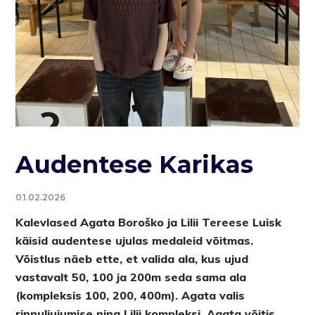
Audentese Karikas
01.02.2026
Kalevlased Agata Boroško ja Lilii Tereese Luisk
käisid audentese ujulas medaleid võitmas.
Võistlus näeb ette, et valida ala, kus ujud
vastavalt 50, 100 ja 200m seda sama ala
(kompleksis 100, 200, 400m). Agata valis
rinnuliujumise ning Lilii kompleksi. Agata võitis