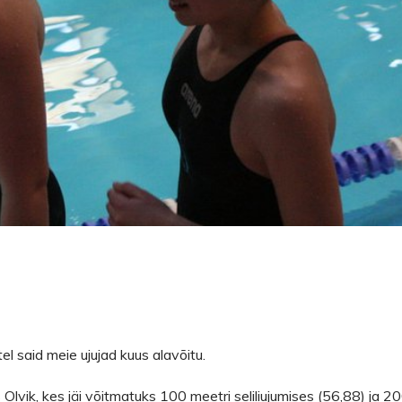
l said meie ujujad kuus alavõitu.
 Olvik, kes jäi võitmatuks 100 meetri seliliujumises (56,88) ja 2