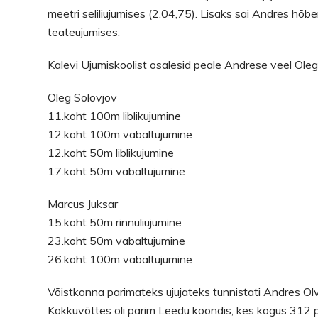
meetri seliliujumises (2.04,75). Lisaks sai Andres hõb
teateujumises.
Kalevi Ujumiskoolist osalesid peale Andrese veel Oleg
Oleg Solovjov
11.koht 100m liblikujumine
12.koht 100m vabaltujumine
12.koht 50m liblikujumine
17.koht 50m vabaltujumine
Marcus Juksar
15.koht 50m rinnuliujumine
23.koht 50m vabaltujumine
26.koht 100m vabaltujumine
Võistkonna parimateks ujujateks tunnistati Andres Olv
Kokkuvõttes oli parim Leedu koondis, kes kogus 312 p