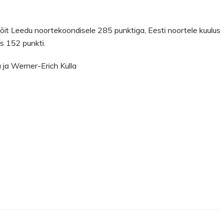
võit Leedu noortekoondisele 285 punktiga, Eesti noortele kuulus
s 152 punkti.
u ja Werner-Erich Kulla