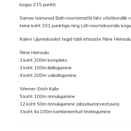
kogus 215 punkti.
Samas toimunud Balti noortematšil läks võistkondlik 
teine koht 201 punktiga ning Läti noortekoondis kogu
Kalevi Ujumiskoolist tegid tubli etteaste Riine Heinsal
Riine Heinsalu
3.koht 200m kompleks
3.koht 100m liblikujumine
4.koht 200m vabaltujumine
Werner-Erich Kulla
5.koht 100m rinnuliujumine
12.koht 50m rinnuliujumine (absoluutarvestuses)
3.koht 4x100m kombineeritud teateujumine