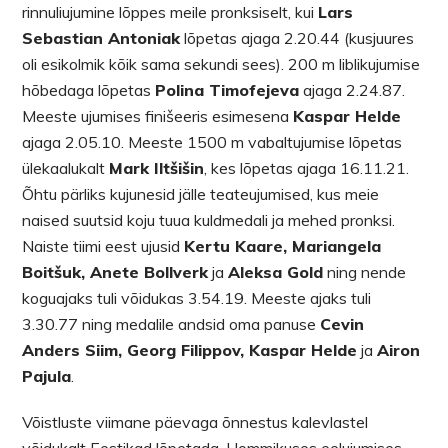
rinnuliujumine lõppes meile pronksiselt, kui
Lars
Sebastian Antoniak
lõpetas ajaga 2.20.44 (kusjuures
oli esikolmik kõik sama sekundi sees). 200 m liblikujumise
hõbedaga lõpetas
Polina Timofejeva
ajaga 2.24.87.
Meeste ujumises finišeeris esimesena
Kaspar Helde
ajaga 2.05.10. Meeste 1500 m vabaltujumise lõpetas
ülekaalukalt
Mark Iltšišin
, kes lõpetas ajaga 16.11.21.
Õhtu pärliks kujunesid jälle teateujumised, kus meie
naised suutsid koju tuua kuldmedali ja mehed pronksi.
Naiste tiimi eest ujusid
Kertu Kaare, Mariangela
Boitšuk, Anete Bollverk
ja
Aleksa Gold
ning nende
koguajaks tuli võidukas 3.54.19. Meeste ajaks tuli
3.30.77 ning medalile andsid oma panuse
Cevin
Anders Siim, Georg Filippov, Kaspar Helde
ja
Airon
Pajula
.
Võistluste viimane päevaga õnnestus kalevlastel