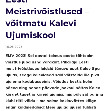
Meistrivõistlused –
võitmatu Kalevi
Ujumiskool
16.05.2023
EMV 2023! Sel aastal toimus aasta tähtsaim
võistlus juba üsna varakult. Pikaraja Eesti
meistrivõistlused leidsid tänavu aset Kalev Spa
ujulas, seega kalevlased said võistelda üle pika
aja oma kodubasseinis. Võistlus kestis kolm
päeva ning nende päevade jooksul näitas Kalev
kõrget taset ja kiireid ujumisi, mis pälvisid parima
klubi tiitli võidu – me saime kokkuvõttes kõige
enam kuldmedaleid! Meie ujujad ujusid tublisti