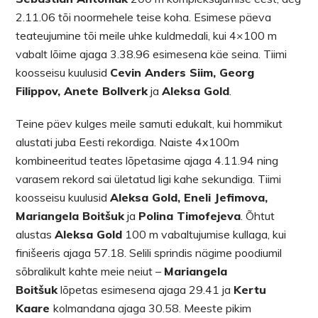
2.11.06 tõi noormehele teise koha. Esimese päeva
teateujumine tõi meile uhke kuldmedali, kui 4×100 m
vabalt lõime ajaga 3.38.96 esimesena käe seina. Tiimi
koosseisu kuulusid
Cevin Anders Siim, Georg
Filippov, Anete Bollverk
ja
Aleksa Gold
.
Teine päev kulges meile samuti edukalt, kui hommikut
alustati juba Eesti rekordiga. Naiste 4x100m
kombineeritud teates lõpetasime ajaga 4.11.94 ning
varasem rekord sai ületatud ligi kahe sekundiga. Tiimi
koosseisu kuulusid
Aleksa Gold, Eneli Jefimova,
Mariangela Boitšuk
ja
Polina Timofejeva
. Õhtut
alustas
Aleksa Gold
100 m vabaltujumise kullaga, kui
finišeeris ajaga 57.18. Selili sprindis nägime poodiumil
sõbralikult kahte meie neiut –
Mariangela
Boitšuk
lõpetas esimesena ajaga 29.41 ja
Kertu
Kaare
kolmandana ajaga 30.58. Meeste pikim