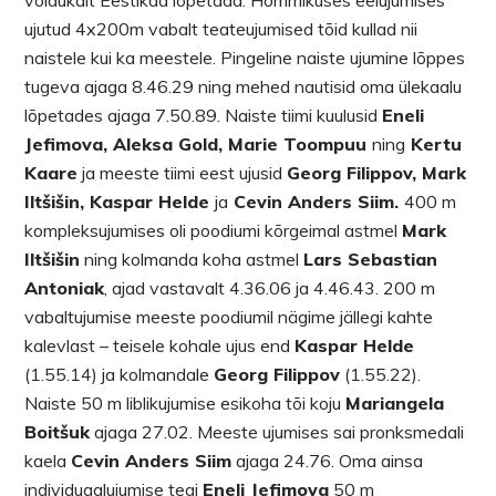
võidukalt Eestikad lõpetada. Hommikuses eelujumises
ujutud 4x200m vabalt teateujumised tõid kullad nii
naistele kui ka meestele. Pingeline naiste ujumine lõppes
tugeva ajaga 8.46.29 ning mehed nautisid oma ülekaalu
lõpetades ajaga 7.50.89. Naiste tiimi kuulusid
Eneli
Jefimova, Aleksa Gold, Marie Toompuu
ning
Kertu
Kaare
ja meeste tiimi eest ujusid
Georg Filippov, Mark
Iltšišin, Kaspar Helde
ja
Cevin Anders Siim.
400 m
kompleksujumises oli poodiumi kõrgeimal astmel
Mark
Iltšišin
ning kolmanda koha astmel
Lars Sebastian
Antoniak
, ajad vastavalt 4.36.06 ja 4.46.43. 200 m
vabaltujumise meeste poodiumil nägime jällegi kahte
kalevlast – teisele kohale ujus end
Kaspar Helde
(1.55.14) ja kolmandale
Georg Filippov
(1.55.22).
Naiste 50 m liblikujumise esikoha tõi koju
Mariangela
Boitšuk
ajaga 27.02. Meeste ujumises sai pronksmedali
kaela
Cevin Anders Siim
ajaga 24.76. Oma ainsa
individuaalujumise tegi
Eneli Jefimova
50 m