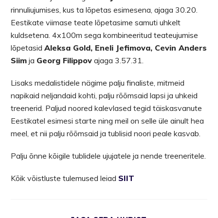
rinnuliujumises, kus ta lõpetas esimesena, ajaga 30.20.
Eestikate viimase teate lõpetasime samuti uhkelt
kuldsetena. 4x100m sega kombineeritud teateujumise
lõpetasid
Aleksa Gold, Eneli Jefimova, Cevin Anders
Siim
ja
Georg Filippov
ajaga 3.57.31.
Lisaks medalistidele nägime palju finaliste, mitmeid
napikaid neljandaid kohti, palju rõõmsaid lapsi ja uhkeid
treenerid. Paljud noored kalevlased tegid täiskasvanute
Eestikatel esimesi starte ning meil on selle üle ainult hea
meel, et nii palju rõõmsaid ja tublisid noori peale kasvab.
Palju õnne kõigile tublidele ujujatele ja nende treeneritele.
Kõik võistluste tulemused leiad
SIIT