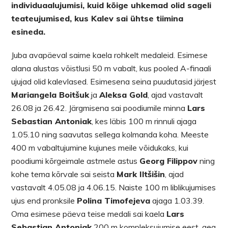
individuaalujumisi, kuid kõige uhkemad olid sageli
teateujumised, kus Kalev sai ühtse tiimina
esineda.
Juba avapäeval saime kaela rohkelt medaleid. Esimese
alana alustas võistlusi 50 m vabalt, kus pooled A-finaali
ujujad olid kalevlased. Esimesena seina puudutasid järjest
Mariangela Boitšuk
ja
Aleksa Gold
, ajad vastavalt
26.08 ja 26.42. Järgmisena sai poodiumile minna
Lars
Sebastian Antoniak
, kes läbis 100 m rinnuli ajaga
1.05.10 ning saavutas sellega kolmanda koha. Meeste
400 m vabaltujumine kujunes meile võidukaks, kui
poodiumi kõrgeimale astmele astus
Georg Filippov
ning
kohe tema kõrvale sai seista
Mark Iltšišin
, ajad
vastavalt 4.05.08 ja 4.06.15. Naiste 100 m liblikujumises
ujus end pronksile
Polina Timofejeva
ajaga 1.03.39.
Oma esimese päeva teise medali sai kaela
Lars
Sebastian Antoniak
200 m kompleksujumise eest, aeg