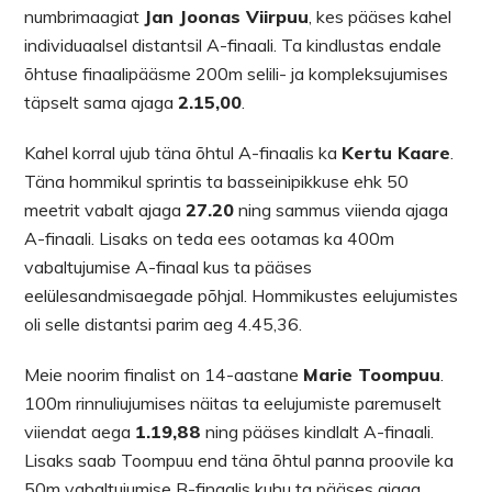
numbrimaagiat
Jan Joonas Viirpuu
, kes pääses kahel
individuaalsel distantsil A-finaali. Ta kindlustas endale
õhtuse finaalipääsme 200m selili- ja kompleksujumises
täpselt sama ajaga
2.15,00
.
Kahel korral ujub täna õhtul A-finaalis ka
Kertu Kaare
.
Täna hommikul sprintis ta basseinipikkuse ehk 50
meetrit vabalt ajaga
27.20
ning sammus viienda ajaga
A-finaali. Lisaks on teda ees ootamas ka 400m
vabaltujumise A-finaal kus ta pääses
eelülesandmisaegade põhjal. Hommikustes eelujumistes
oli selle distantsi parim aeg 4.45,36.
Meie noorim finalist on 14-aastane
Marie Toompuu
.
100m rinnuliujumises näitas ta eelujumiste paremuselt
viiendat aega
1.19,88
ning pääses kindlalt A-finaali.
Lisaks saab Toompuu end täna õhtul panna proovile ka
50m vabaltujumise B-finaalis kuhu ta pääses ajaga