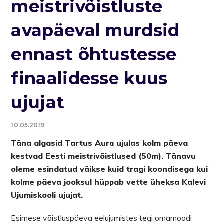
meistrivõistluste
avapäeval murdsid
ennast õhtustesse
finaalidesse kuus
ujujat
10.05.2019
Täna algasid Tartus Aura ujulas kolm päeva
kestvad Eesti meistrivõistlused (50m). Tänavu
oleme esindatud väikse kuid tragi koondisega kui
kolme päeva jooksul hüppab vette üheksa Kalevi
Ujumiskooli ujujat.
Esimese võistluspäeva eelujumistes tegi omamoodi