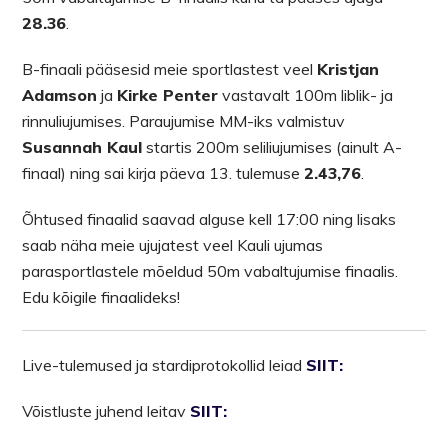
28.36
.
B-finaali pääsesid meie sportlastest veel
Kristjan
Adamson
ja
Kirke Penter
vastavalt 100m liblik- ja
rinnuliujumises. Paraujumise MM-iks valmistuv
Susannah Kaul
startis 200m seliliujumises (ainult A-
finaal) ning sai kirja päeva 13. tulemuse
2.43,76
.
Õhtused finaalid saavad alguse kell 17:00 ning lisaks
saab näha meie ujujatest veel Kauli ujumas
parasportlastele mõeldud 50m vabaltujumise finaalis.
Edu kõigile finaalideks!
Live-tulemused ja stardiprotokollid leiad
SIIT:
Võistluste juhend leitav
SIIT: