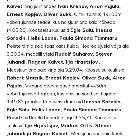
Kalvet
ning juuniorides
Ivan Krehov, Airon Pajula,
Ernest Kopjev, Oliver Sukk.
Õhtul toimus 4x100m
vabaltujumise teade, kus naisjuuniorid said hõbeda
(4.05,26). Koosseisu kuulusid
Egle Salu, Inessa
Sorokin, Helis Laane, Paula Simona Tammaru
.
Poiste tiimid said taas kaks kulda. Noored ujusid välja aja
3.30,34, medalili viisid
Rudolf Suharov, Stever
Juhandi, Ragnar Kalvet, Ilja Hrastsjov
.
Meesjuuniorid said kirja aja 3.29,84. Koosseisu kuulusid
Robert Maasik, Ernest Kopjev, Oliver Sukk, Airon
Pajula
. Viimane päev algas hommikul 4x50m
vabaltujumise teatega, kus naisjuuniorid said ajaga
1.49,63 pronksi. Koosseisu kuulusid
Inessa Sorokin,
Egle Salu, Helis Laane, Paula Simona Tammaru
.
Poisid said kaela hõbeda ajaga 1.35,71. Koosseisu
kuulusid
Ilja Hrjastsjov, Markus Ottis, Stever
Juhandi ja Ragnar Kalvet
. Meesjuuniorid said kaela