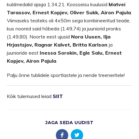
kuldmedalid ajaga 1.34,21. Koosseisu kuulusid
Matvei
Tarassov, Ernest Kopjev, Oliver Sukk, Airon Pajula
.
Viimaseks teateks oli 4x50m sega kombineeritud teade,
kus noored said hõbeda (1.49,74) ja juuniorid pronks
(1.49,80). Noorte eest ujusid
Nora Uusen, Ilja
Hrjastsjov, Ragnar Kalvet, Britta Karlson
ja
juunioride eest
Inessa Sorokin, Egle Salu, Ernest
Kopjev, Airon Pajula
.
Palju õnne tublidele sportlastele ja nende treeneritele!
Kõik tulemused leiad
SIIT
JAGA SEDA UUDIST