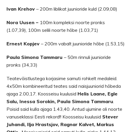
Ivan Krehov
– 200m liblikat juunioride kuld (2.09,08)
Nora Uusen –
100m kompleksi noorte pronks
(1.07,39), 100m selili noorte hõbe (1.03,71)
Ernest Kopjev
– 200m vabalt juunioride hõbe (1.53,15)
Paula Simona Tammaru
– 50m rinnuli juunioride
pronks (34,33)
Teatevõistlustega korjasime samuti rohkelt medaleid.
4x50m kombineeritud teates said naisjuuniorid hõbeda
ajaga 2.00,17. Koosseisu kuulusid
Helis Laane, Egle
Salu, Inessa Sorokin, Paula Simona Tammaru
.
Poisid said kulla ajaga 1.43,40. Antud ujumine oli noorte
vanuseklassi Eesti rekord!! Koosseisu kuulusid
Stever
Juhandi, Ilja Hrastsjov, Ragnar Kalvet, Markus
Ottis
. Meesjuuniorid said samuti kulla, ajaks 1.44,13.