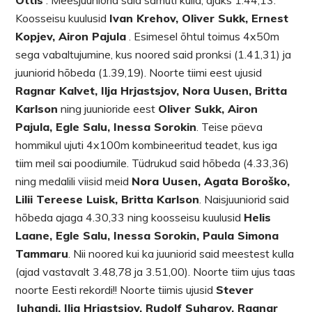
Koosseisu kuulusid
Ivan Krehov, Oliver Sukk, Ernest
Kopjev, Airon Pajula
. Esimesel õhtul toimus 4x50m
sega vabaltujumine, kus noored said pronksi (1.41,31) ja
juuniorid hõbeda (1.39,19). Noorte tiimi eest ujusid
Ragnar Kalvet, Ilja Hrjastsjov, Nora Uusen, Britta
Karlson
ning juunioride eest
Oliver Sukk, Airon
Pajula, Egle Salu, Inessa Sorokin
. Teise päeva
hommikul ujuti 4x100m kombineeritud teadet, kus iga
tiim meil sai poodiumile. Tüdrukud said hõbeda (4.33,36)
ning medalili viisid meid
Nora Uusen, Agata Boroško,
Lilii Tereese Luisk, Britta Karlson
. Naisjuuniorid said
hõbeda ajaga 4.30,33 ning koosseisu kuulusid
Helis
Laane, Egle Salu, Inessa Sorokin, Paula Simona
Tammaru
. Nii noored kui ka juuniorid said meestest kulla
(ajad vastavalt 3.48,78 ja 3.51,00). Noorte tiim ujus taas
noorte Eesti rekordi!! Noorte tiimis ujusid
Stever
Juhandi, Ilja Hrjastsjov, Rudolf Suharov, Ragnar