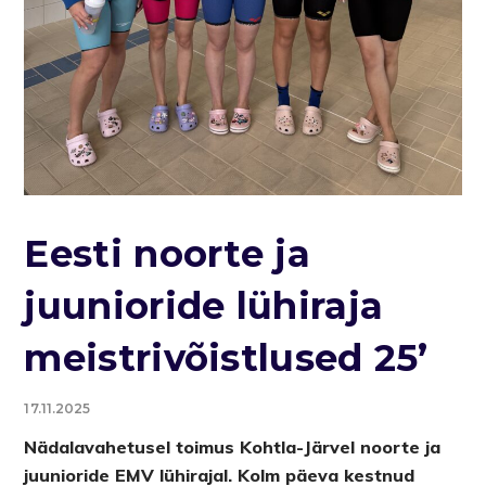
Eesti noorte ja
juunioride lühiraja
meistrivõistlused 25’
17.11.2025
Nädalavahetusel toimus Kohtla-Järvel noorte ja
juunioride EMV lühirajal. Kolm päeva kestnud