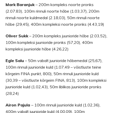
Mark
Baranjuk
– 200m kompleks noorte pronks
(2.07.83), 100m rinnuli noorte hõbe (1.03,37), 200m
rinnuli noorte kuldmedal (2.18,03), 50m rinnuli noorte
hõbe (29,45), 400m kompleksi noorte pronks (4.43,19)
Oliver
Sukk
– 200m kompleks juunioride hõbe (2.03,52),
100m kompleksi juunioride pronks (57,20), 400m
kompleksi juunioride hõbe (4.26,22)
Egle
Salu
– 50m vabalt juunioride hõbemedal (25,67),
100m rinnuli juunioride kuld (1.07,49 – võistluste teine
kõrgeim FINA punkt, 800), 50m rinnuli juunioride kuld
(30,39 – võistluste kõrgeim FINA, 813), 100m kompleksi
juunioride kuld (1.02,43), 50m liblikas juunioride pronks
(28,24)
Airon Pajula
– 100m rinnuli juunioride kuld (1.02,36),
400m vabalt juunioride kuld (4.00,09), 100m