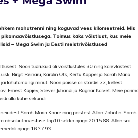
es + Mega Swim
 rohkem mahutrenni ning koguvad vees kilomeetreid. Mis
e pikamaavõistlusega. Toimus kaks võistlust, kus meie
isid – Mega Swim ja Eesti meistrivõistlused
usest. Noori tüdrukuid oli võistlustules 30 ning kalevlastest
uisk, Birgit Reinaru, Karolin Ots, Kertu Koppel ja Sarah Maria
äi lahutama ligi minut. Noori poisse oli stardis 33, kellest
v, Ernest Kopjev, Stever Juhandi ja Ragnar Kalvet. Meie parim
eidi alla kahe sekundi.
gel neiudest Sarah Maria Kaare ning poistest Allan Zabotin. Sarah
a absoluutarvestuse top10 sekka ajaga 20.15.88. Allan sai
bemedali ajaga 16.37.93.