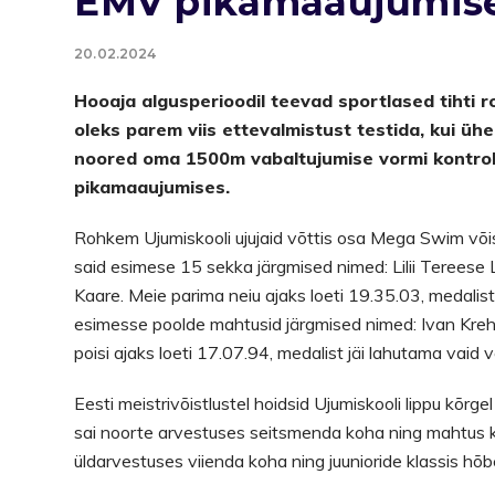
EMV pikamaaujumis
20.02.2024
Hooaja algusperioodil teevad sportlased tihti
oleks parem viis ettevalmistust testida, kui üh
noored oma 1500m vabaltujumise vormi kontroll
pikamaaujumises.
Rohkem Ujumiskooli ujujaid võttis osa Mega Swim võistl
said esimese 15 sekka järgmised nimed: Lilii Tereese L
Kaare. Meie parima neiu ajaks loeti 19.35.03, medalist j
esimesse poolde mahtusid järgmised nimed: Ivan Kreho
poisi ajaks loeti 17.07.94, medalist jäi lahutama vaid v
Eesti meistrivõistlustel hoidsid Ujumiskooli lippu kõr
sai noorte arvestuses seitsmenda koha ning mahtus k
üldarvestuses viienda koha ning juunioride klassis hõ