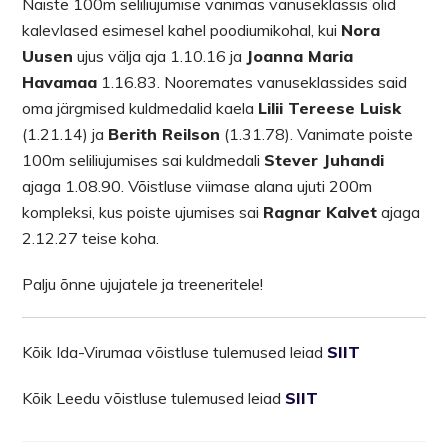
Naiste 100m seliliujumise vanimas vanuseklassis olid
kalevlased esimesel kahel poodiumikohal, kui
Nora
Uusen
ujus välja aja 1.10.16 ja
Joanna Maria
Havamaa
1.16.83. Nooremates vanuseklassides said
oma järgmised kuldmedalid kaela
Lilii Tereese Luisk
(1.21.14) ja
Berith Reilson
(1.31.78). Vanimate poiste
100m seliliujumises sai kuldmedali
Stever Juhandi
ajaga 1.08.90. Võistluse viimase alana ujuti 200m
kompleksi, kus poiste ujumises sai
Ragnar Kalvet
ajaga
2.12.27 teise koha.
Palju õnne ujujatele ja treeneritele!
Kõik Ida-Virumaa võistluse tulemused leiad
SIIT
Kõik Leedu võistluse tulemused leiad
SIIT