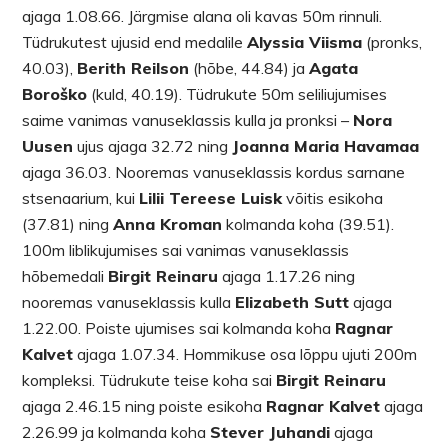
ajaga 1.08.66. Järgmise alana oli kavas 50m rinnuli.
Tüdrukutest ujusid end medalile
Alyssia Viisma
(pronks,
40.03),
Berith Reilson
(hõbe, 44.84) ja
Agata
Boroško
(kuld, 40.19). Tüdrukute 50m seliliujumises
saime vanimas vanuseklassis kulla ja pronksi –
Nora
Uusen
ujus ajaga 32.72 ning
Jo
anna Maria Havamaa
ajaga 36.03. Nooremas vanuseklassis kordus sarnane
stsenaarium, kui
Lilii Tereese Luisk
võitis esikoha
(37.81) ning
Anna Kroman
kolmanda koha (39.51).
100m liblikujumises sai vanimas vanuseklassis
hõbemedali
Birgit Reinaru
ajaga 1.17.26 ning
nooremas vanuseklassis kulla
Elizabeth Sutt
ajaga
1.22.00. Poiste ujumises sai kolmanda koha
Ragnar
Kalvet
ajaga 1.07.34. Hommikuse osa lõppu ujuti 200m
kompleksi. Tüdrukute teise koha sai
Birgit Reinaru
ajaga 2.46.15 ning poiste esikoha
Ragnar Kalvet
ajaga
2.26.99 ja kolmanda koha
Stever Juhandi
ajaga