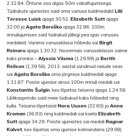
2.32.84. Õhtune osa algas 50m vabaltujumisega.
Tüdrukute ujumistes said oma vanuse kuldmedalid
Lilii
Tereese Luisk
ajaga 30.52,
Elizabeth Sutt
ajaga
32.00 ja
Agata Boroško
ajaga 32.86. 100m
rinnuliujumises said tüdrukud jällegi pea igas vanuses
medaleid. Vanima vanuseklassi hõbeda sai
Birgit
Reinaru
ajaga 1.30.32. Nooremais vanuseklassis saime
kaks pronksi –
Alyssia Viisma
(1.29.99) ja
Berith
Reilson
(1.39.56). 2013. aastal sündinud neiude seas
sai
Agata Boroško
oma järgmise kuldmedali ajaga
1.31.87. Poiste ujumise ainsa 100m rinnuli medali sai
Konstantin Šulgin
, kes lõpetas teisena ajaga 1.24.58.
Liblikasprindis said meie tüdrukud kaks hõbedat ning
kulla. Teisana lõpetasid
Nora Uusen
(32.60) ja
Anna
Kroman
(36.93) ning kuldmedali sai kaela
Elizabeth
Sutt
ajaga 34.29. Poiste ujumistes sai medali
Ragnar
Kalvet
, kes lõpetas oma ujumise kolmandana (29.98).