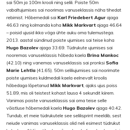
sai 50m ja 100m krooli ning selili. Poiste 50m
vabaltujumises sai noorimas vanuseklassis näha tihedat
rebimist. Hõbemedali sai
Karl Friedebert Agur
ajaga
46.63 ning kolmanda koha
Mikk Markvart
ajaga 46.64
– poisid ujusid ikka väga ühte auku oma tulemustega.
2013. aastal sündinud poiste ujumises sai teise koha
Hugo Bazolev
ajaga 33.69. Tüdrukute ujumises sai
nooremas vanuseklassis hõbeda kaela
Brina Mankoc
(42.10) ning vanemas vanuseklassis sai pronksi
Sofia
Marie Lehtla
(41.65). 50m seliliujumises sai noorimate
poiste ujumises kuldmedali kaela eelnevalt kroolis
hõbedaga lõpetanud
Mikk Markvart
, ajaks ujus poiss
51.89, mis oli teistest kohast lausa 4 sekundit kiirem.
Vanimas poiste vanuseklassis sai oma teise selle
võistluse hõbemedali kaela
Hugo Bazolev
ajaga 40.42.
Tundub, et meie tüdrukutele see selilisprint meeldib, sest
neiude vanimas vanuseklassis olid neli esimest tüdrukut