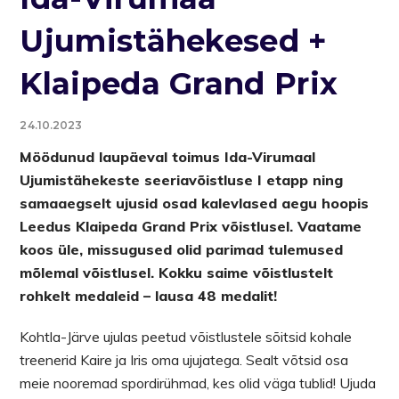
Ujumistähekesed +
Klaipeda Grand Prix
24.10.2023
Möödunud laupäeval toimus Ida-Virumaal
Ujumistähekeste seeriavõistluse I etapp ning
samaaegselt ujusid osad kalevlased aegu hoopis
Leedus Klaipeda Grand Prix võistlusel. Vaatame
koos üle, missugused olid parimad tulemused
mõlemal võistlusel. Kokku saime võistlustelt
rohkelt medaleid – lausa 48 medalit!
Kohtla-Järve ujulas peetud võistlustele sõitsid kohale
treenerid Kaire ja Iris oma ujujatega. Sealt võtsid osa
meie nooremad spordirühmad, kes olid väga tublid! Ujuda