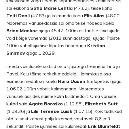
kalevlased! Väga tihedas sõpradevahelises konkurentsis
sai esikoha
Sofia Marie Lehtla
(47.62), teise koha
Teiti Danil
(47.83) ja kolmanda koha
Elis Allas
(48.00).
Nooremas vanuseklassis sai oma teise hõbeda kaela
Brina Mankoc
ajaga 45.47. 100m distantse said ujuda
vaid kõige vanemad (2012 sünniaastaga) ujujad. Poiste
100m vabaltujumise lõpetas hõbedaga
Kristian
Smirnov
ajaga 1.20.29.
Leedu võistlusele sõitsid oma ujujatega treenerid Irina ja
Pavel. Koju tõime rohkelt medaleid. Hommikuse osa
esimese medali sai kaela
Nora Uusen
, kui lõpetas ajaga
1.06.02 100m vabalt kolmandana. Nooremates
vanuseklassides saime kolm kuldmedalit. Oma vanuse
kullad said
Agata Boroško
(1.12.85),
Elizabeth Sutt
(1.09.36) ja
Lilii Tereese Luisk
(1.07.15). Kõik tüdrukud
olid teisest kohast palju kiiremad, vastavalt 8,6 ja 3
sekundit. Poiste ujumises sai kuldmedali
Erik Blumfeldt