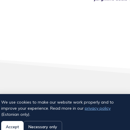
Aia tn 18, Tallinn
We use cookies to make our website work properly and to
E-post:
info@ujumiskool.ee
improve your experience. Read more in our
privacy policy
(Estonian only).
Accept
Necessary only