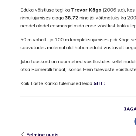
Eduka võistluse tegi ka
Trevor Kägo
(2006 s.a), kes 
rinnuliujumises ajaga
38.72
ning jäi võitmatuks ka 20
nendel aladel eesmärgid mida enne võistlust kokku lep
50 m vabalt- ja 100 m kompleksujumises pidi Kägo see
saavutades mõlemal alal hõbemedalid vastavalt ae
Juba taaskord on noormehed võistlustules sellel nädal
otsa Räimeralli finaal,” sõnas Hein tulevaste võistlust
Kõik Laste Karika tulemused leiad
SIIT:
JAG
Eelmine uudis