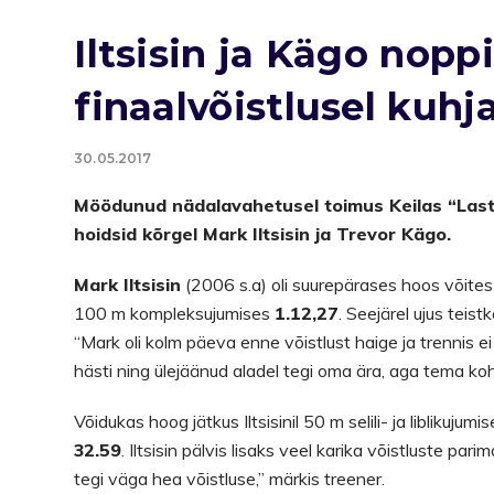
Iltsisin ja Kägo nopp
finaalvõistlusel kuh
30.05.2017
Möödunud nädalavahetusel toimus Keilas “Laste 
hoidsid kõrgel Mark Iltsisin ja Trevor Kägo.
Mark Iltsisin
(2006 s.a) oli suurepärases hoos võites 
100 m kompleksujumises
1.12,27
. Seejärel ujus teis
“Mark oli kolm päeva enne võistlust haige ja trennis ei
hästi ning ülejäänud aladel tegi oma ära, aga tema kohta
Võidukas hoog jätkus Iltsisinil 50 m selili- ja liblikuj
32.59
. Iltsisin pälvis lisaks veel karika võistluste p
tegi väga hea võistluse,” märkis treener.