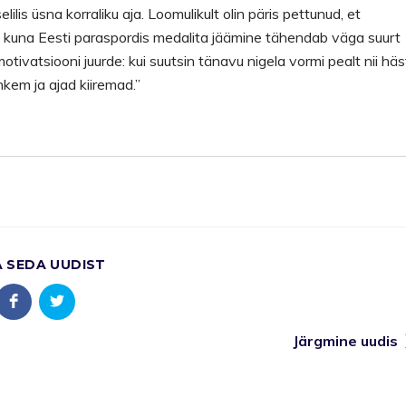
lis üsna korraliku aja. Loomulikult olin päris pettunud, et
i kuna Eesti paraspordis medalita jäämine tähendab väga suurt
otivatsiooni juurde: kui suutsin tänavu nigela vormi pealt nii häs
ohkem ja ajad kiiremad.”
A SEDA UUDIST
Järgmine uudis