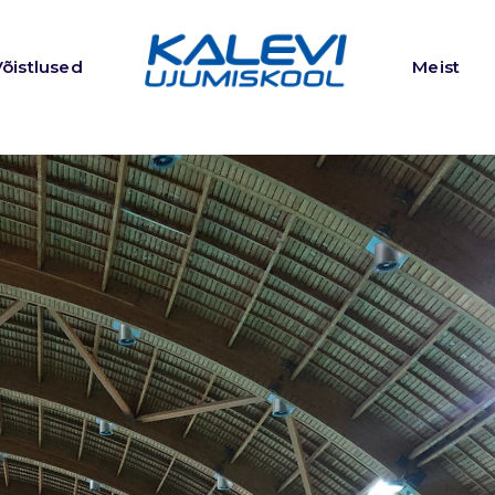
Võistlused
Meist