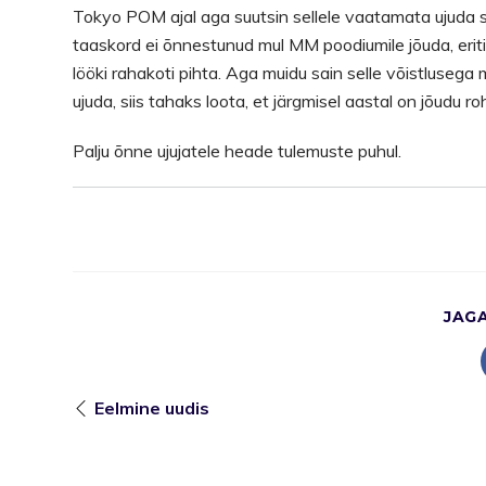
Tokyo POM ajal aga suutsin sellele vaatamata ujuda seli
taaskord ei õnnestunud mul MM poodiumile jõuda, erit
lööki rahakoti pihta. Aga muidu sain selle võistlusega m
ujuda, siis tahaks loota, et järgmisel aastal on jõudu r
Palju õnne ujujatele heade tulemuste puhul.
JAG
Eelmine uudis