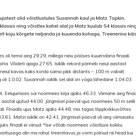
ujatest olid võistlustules Susannah kaul ja Matz Topkin.
klassis ning võistles kahel alal ja Matz kuulub S4 klassis nin
stelt koju kõrgete neljanda ja kuuenda kohaga. Treenerina käi
s oli tema aeg 29.29, millega neiu pääses kuuendana finaali.
ha. Võideti ajaga 27.65. Isiklik rekord pärineb neiul aastast
i neiul kavas kaks korda sama pikk distants – 100 m vabalt.
oli 1.0.02. Susannah isiklik sel alal on väga lähedane 1.04.03.
. Eelujumises sai noormees kirja ajaks 46.33. Viimane aeg finaa
el aastal ujutud 44.00. Järgmisel päeval ujus noormees 50 m selili
ali. Finaalis ujus Matz ajaks 44.48, mis tagas lõppkokkuvõttes
.61. Matzi isiklik on 42.41. Järgmisel päeval oli aeg viimaseks
uks finaali ei viinud. *Ise võtab noormees võistluse kokku
oritusega olin ma rahul; treenitavus ja vorm polnud nii head kui