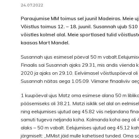
24.07.2022
Paraujumise MM toimus sel juunil Madeiras. Meie uj
Võistlus toimus 12. – 18. juunil. Susannah ujub S10 
võistles kolmel alal. Meie sportlased tulid võistlu
kaasas Mart Mandel.
Susannah ujus esimesel päeval 50 m vabalt.Eelujumise
Finaalis sai Susannah ajaks 29.31, mis andis viienda ko
2020 ja ajaks on 29.10. Eelviimasel võistluspäeval ol
Susannah näitas aega 1.05.09. Viimane finaaliviiv aeg 
1 kuupäeval ujus Matz oma esimese alana 50 m liblikat
pääsemiseks oli 38.21. Matzi isiklik sel alal on eelmis
ning eelujumises ujutud aeg 45.82 viis neljandana fina
samuti tugeva neljanda koha. Kolmanda koha aeg oli 43
alaks – 50 m vabalt. Eelujumises ujutud aeg 45.12 kahj
järgmiselt: ,,MMist jäid mulle kahetised tunded. Oma so