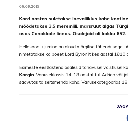
06.09.2015
Kord aastas suletakse laevaliiklus kahe kontine
mõõdetakse 3,5 meremiili, marsruut algas Türgi
osas Canakkale linnas. Osalejaid oli kokku 652.
Hellespont ujumine on olnud märgilise tähendusega juba s
nimetatakse ka poeet Lord Byron’it kes aastal 1810 di
Esimeste eestlastena osalesid tänavusel võistlusel ka
Kargin
. Vanuseklassis 14-18 aastat tuli Adrian võitj
saavutas ta seitsmenda koha. Vanusekategoorias 18-2
JAG