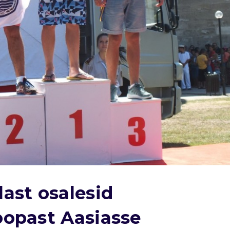
last osalesid
oopast Aasiasse