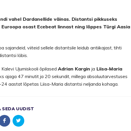
ndi vahel Dardanellide väinas. Distantsi pikkuseks
 Euroopa osast Ecebeat linnast ning lõppes Türgi Aasia
ajandeid, viiteid sellele distantsile leidub antiikajast, tihti
stantsi läbis.
 Kalevi Ujumiskooli õpilased
Adrian Kargin
ja
Liisa-Maria
aks ajaga 47 minutit ja 20 sekundit, millega absoluutarvestuses
4 aastat lõpetas Liisa-Maria distantsi neljanda kohaga.
A SEDA UUDIST