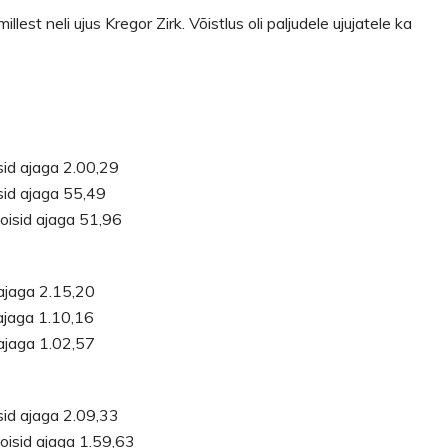
illest neli ujus Kregor Zirk. Võistlus oli paljudele ujujatele ka
sid ajaga 2.00,29
sid ajaga 55,49
oisid ajaga 51,96
ajaga 2.15,20
ajaga 1.10,16
ajaga 1.02,57
sid ajaga 2.09,33
oisid ajaga 1.59,63