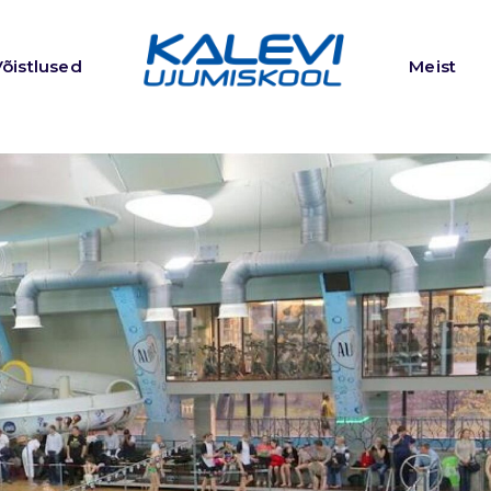
Võistlused
Meist