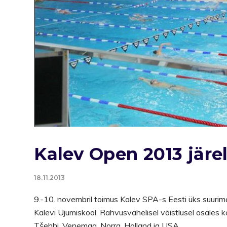
Kalev Open 2013 järe
18.11.2013
9.-10. novembril toimus Kalev SPA-s Eesti üks suurimai
Kalevi Ujumiskool. Rahvusvahelisel võistlusel osales kok
Tšehhi, Venemaa, Norra, Holland ja USA.