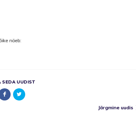
õike näeb:
A SEDA UUDIST
Järgmine uudis