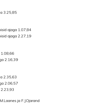
ga 3.25,85
isid ajaga 1.07,84
isid ajaga 2.27,19
a 1.08,66
aga 2.16,39
ga 2.35,63
aga 2.06,57
a 2.23,93
.Laanes ja F.J.Ojarand