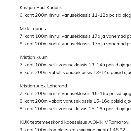
Kristjan Paul Kadarik
6. koht 200m rinnuli vanuseklassis 11-12a poisid aja
Mikk Laanes
7. koht 100m rinnuli vanuseklassis 17a ja vanemad po
8. koht 200m rinnuli vanuseklassis 17a ja vanemad po
Kristjan Kuum
7. koht 100m selili vanuseklassis 13-14a poisid ajag
8. koht 200m vabalt vanuseklassis 13-14a poisid aj
Kristian Alex Laherand
7. koht 200m rinnuli vanuseklassis 15-16a poisid aja
8. koht 200m vabalt vanuseklassis 15-16a poisid aj
8. koht 200m selili vanuseklassis 15-16a poisid ajag
KUK teatemeeskond koosseisus A.Olvik, V.Romanov, M
3. koht 200m kompleksteateujumine ajaga 1.48,92