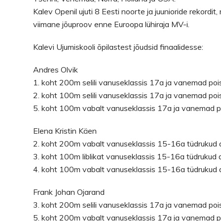
Kalev Openil ujuti 8 Eesti noorte ja juunioride rekordit, m
viimane jõuproov enne Euroopa lühiraja MV-i.
Kalevi Ujumiskooli õpilastest jõudsid finaalidesse:
Andres Olvik
1. koht 200m selili vanuseklassis 17a ja vanemad poi
2. koht 100m selili vanuseklassis 17a ja vanemad poi
5. koht 100m vabalt vanuseklassis 17a ja vanemad p
Elena Kristin Käen
2. koht 200m vabalt vanuseklassis 15-16a tüdrukud 
3. koht 100m liblikat vanuseklassis 15-16a tüdrukud 
4. koht 100m vabalt vanuseklassis 15-16a tüdrukud 
Frank Johan Ojarand
3. koht 200m selili vanuseklassis 17a ja vanemad poi
5. koht 200m vabalt vanuseklassis 17a ja vanemad p