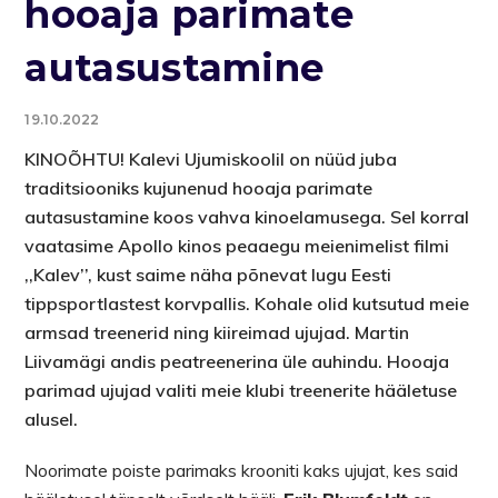
hooaja parimate
autasustamine
19.10.2022
KINOÕHTU! Kalevi Ujumiskoolil on nüüd juba
traditsiooniks kujunenud hooaja parimate
autasustamine koos vahva kinoelamusega. Sel korral
vaatasime Apollo kinos peaaegu meienimelist filmi
,,Kalev’’, kust saime näha põnevat lugu Eesti
tippsportlastest korvpallis. Kohale olid kutsutud meie
armsad treenerid ning kiireimad ujujad. Martin
Liivamägi andis peatreenerina üle auhindu. Hooaja
parimad ujujad valiti meie klubi treenerite hääletuse
alusel.
Noorimate poiste parimaks krooniti kaks ujujat, kes said