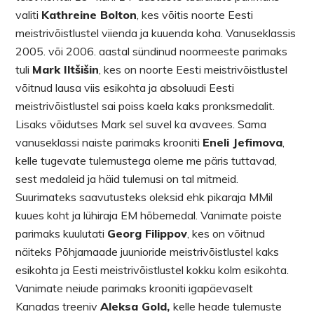
valiti
Kathreine Bolton
, kes võitis noorte Eesti
meistrivõistlustel viienda ja kuuenda koha. Vanuseklassis
2005. või 2006. aastal sündinud noormeeste parimaks
tuli
Mark Iltšišin
, kes on noorte Eesti meistrivõistlustel
võitnud lausa viis esikohta ja absoluudi Eesti
meistrivõistlustel sai poiss kaela kaks pronksmedalit.
Lisaks võidutses Mark sel suvel ka avavees. Sama
vanuseklassi naiste parimaks krooniti
Eneli Jefimova
,
kelle tugevate tulemustega oleme me päris tuttavad,
sest medaleid ja häid tulemusi on tal mitmeid.
Suurimateks saavutusteks oleksid ehk pikaraja MMil
kuues koht ja lühiraja EM hõbemedal. Vanimate poiste
parimaks kuulutati
Georg Filippov
, kes on võitnud
näiteks Põhjamaade juunioride meistrivõistlustel kaks
esikohta ja Eesti meistrivõistlustel kokku kolm esikohta.
Vanimate neiude parimaks krooniti igapäevaselt
Kanadas treeniv
Aleksa Gold,
kelle heade tulemuste