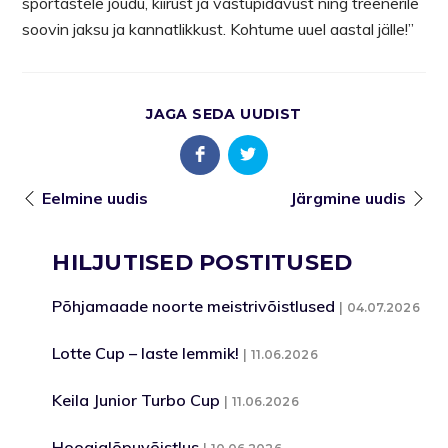
sportastele jõudu, kiirust ja vastupidavust ning treenerile
soovin jaksu ja kannatlikkust. Kohtume uuel aastal jälle!”
JAGA SEDA UUDIST
Eelmine uudis
Järgmine uudis
HILJUTISED POSTITUSED
Põhjamaade noorte meistrivõistlused
04.07.2026
Lotte Cup – laste lemmik!
11.06.2026
Keila Junior Turbo Cup
11.06.2026
Hooajalõpuvõistlus