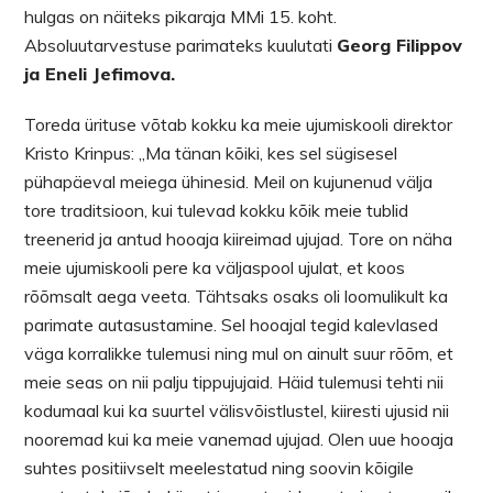
hulgas on näiteks pikaraja MMi 15. koht.
Absoluutarvestuse parimateks kuulutati
Georg Filippov
ja Eneli Jefimova.
Toreda ürituse võtab kokku ka meie ujumiskooli direktor
Kristo Krinpus: ,,Ma tänan kõiki, kes sel sügisesel
pühapäeval meiega ühinesid. Meil on kujunenud välja
tore traditsioon, kui tulevad kokku kõik meie tublid
treenerid ja antud hooaja kiireimad ujujad. Tore on näha
meie ujumiskooli pere ka väljaspool ujulat, et koos
rõõmsalt aega veeta. Tähtsaks osaks oli loomulikult ka
parimate autasustamine. Sel hooajal tegid kalevlased
väga korralikke tulemusi ning mul on ainult suur rõõm, et
meie seas on nii palju tippujujaid. Häid tulemusi tehti nii
kodumaal kui ka suurtel välisvõistlustel, kiiresti ujusid nii
nooremad kui ka meie vanemad ujujad. Olen uue hooaja
suhtes positiivselt meelestatud ning soovin kõigile