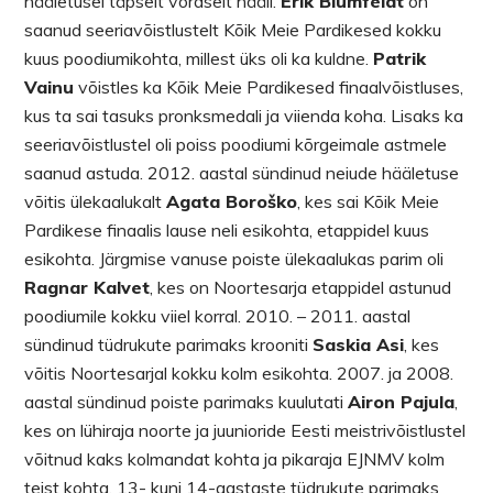
hääletusel täpselt võrdselt hääli.
Erik Blumfeldt
on
saanud seeriavõistlustelt Kõik Meie Pardikesed kokku
kuus poodiumikohta, millest üks oli ka kuldne.
Patrik
Vainu
võistles ka Kõik Meie Pardikesed finaalvõistluses,
kus ta sai tasuks pronksmedali ja viienda koha. Lisaks ka
seeriavõistlustel oli poiss poodiumi kõrgeimale astmele
saanud astuda. 2012. aastal sündinud neiude hääletuse
võitis ülekaalukalt
Agata Boroško
, kes sai Kõik Meie
Pardikese finaalis lause neli esikohta, etappidel kuus
esikohta. Järgmise vanuse poiste ülekaalukas parim oli
Ragnar Kalvet
, kes on Noortesarja etappidel astunud
poodiumile kokku viiel korral. 2010. – 2011. aastal
sündinud tüdrukute parimaks krooniti
Saskia Asi
, kes
võitis Noortesarjal kokku kolm esikohta. 2007. ja 2008.
aastal sündinud poiste parimaks kuulutati
Airon Pajula
,
kes on lühiraja noorte ja juunioride Eesti meistrivõistlustel
võitnud kaks kolmandat kohta ja pikaraja EJNMV kolm
teist kohta. 13- kuni 14-aastaste tüdrukute parimaks