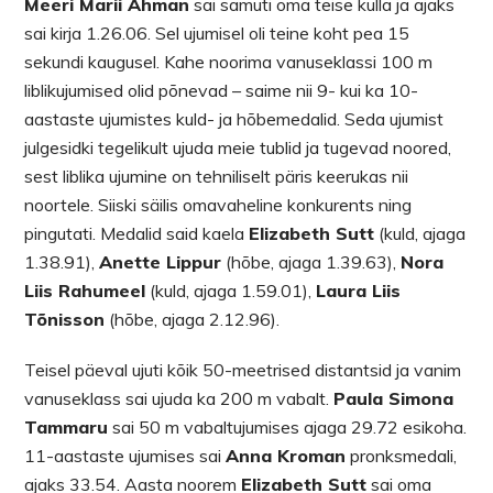
Meeri Marii Ahman
sai samuti oma teise kulla ja ajaks
sai kirja 1.26.06. Sel ujumisel oli teine koht pea 15
sekundi kaugusel. Kahe noorima vanuseklassi 100 m
liblikujumised olid põnevad – saime nii 9- kui ka 10-
aastaste ujumistes kuld- ja hõbemedalid. Seda ujumist
julgesidki tegelikult ujuda meie tublid ja tugevad noored,
sest liblika ujumine on tehniliselt päris keerukas nii
noortele. Siiski säilis omavaheline konkurents ning
pingutati. Medalid said kaela
Elizabeth Sutt
(kuld, ajaga
1.38.91),
Anette Lippur
(hõbe, ajaga 1.39.63),
Nora
Liis Rahumeel
(kuld, ajaga 1.59.01),
Laura Liis
Tõnisson
(hõbe, ajaga 2.12.96).
Teisel päeval ujuti kõik 50-meetrised distantsid ja vanim
vanuseklass sai ujuda ka 200 m vabalt.
Paula Simona
Tammaru
sai 50 m vabaltujumises ajaga 29.72 esikoha.
11-aastaste ujumises sai
Anna Kroman
pronksmedali,
ajaks 33.54. Aasta noorem
Elizabeth Sutt
sai oma