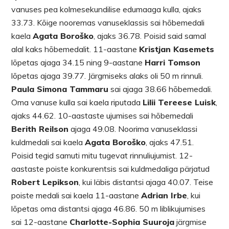
vanuses pea kolmesekundilise edumaaga kulla, ajaks
33.73. Kõige nooremas vanuseklassis sai hõbemedali
kaela
Agata Boroško
, ajaks 36.78. Poisid said samal
alal kaks hõbemedalit. 11-aastane
Kristjan Kasemets
lõpetas ajaga 34.15 ning 9-aastane
Harri Tomson
lõpetas ajaga 39.77. Järgmiseks alaks oli 50 m rinnuli.
Paula Simona Tammaru
sai ajaga 38.66 hõbemedali.
Oma vanuse kulla sai kaela riputada
Lilii Tereese Luisk
,
ajaks 44.62. 10-aastaste ujumises sai hõbemedali
Berith Reilson
ajaga 49.08. Noorima vanuseklassi
kuldmedali sai kaela
Agata Boroško
, ajaks 47.51.
Poisid tegid samuti mitu tugevat rinnuliujumist. 12-
aastaste poiste konkurentsis sai kuldmedaliga pärjatud
Robert Lepikson
, kui läbis distantsi ajaga 40.07. Teise
poiste medali sai kaela 11-aastane
Adrian Irbe
, kui
lõpetas oma distantsi ajaga 46.86. 50 m liblikujumises
sai 12-aastane
Charlotte-Sophia Suuroja
järgmise