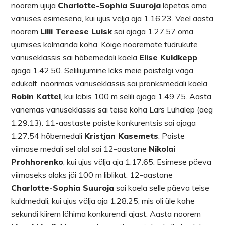
noorem ujuja
Charlotte-Sophia Suuroja
lõpetas oma
vanuses esimesena, kui ujus välja aja 1.16.23. Veel aasta
noorem
Lilii Tereese Luisk
sai ajaga 1.27.57 oma
ujumises kolmanda koha. Kõige nooremate tüdrukute
vanuseklassis sai hõbemedali kaela
Elise Kuldkepp
ajaga 1.42.50. Seliliujumine läks meie poistelgi väga
edukalt. noorimas vanuseklassis sai pronksmedali kaela
Robin Kattel
, kui läbis 100 m selili ajaga 1.49.75. Aasta
vanemas vanuseklassis sai teise koha Lars Luhalep (aeg
1.29.13). 11-aastaste poiste konkurentsis sai ajaga
1.27.54 hõbemedali
Kristjan Kasemets
. Poiste
viimase medali sel alal sai 12-aastane
Nikolai
Prohhorenko
, kui ujus välja aja 1.17.65. Esimese päeva
viimaseks alaks jäi 100 m liblikat. 12-aastane
Charlotte-Sophia Suuroja
sai kaela selle päeva teise
kuldmedali, kui ujus välja aja 1.28.25, mis oli üle kahe
sekundi kiirem lähima konkurendi ajast. Aasta noorem