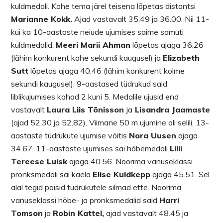
kuldmedali. Kohe tema järel teisena lõpetas distantsi
Marianne Kokk.
Ajad vastavalt 35.49 ja 36.00. Nii 11-
kui ka 10-aastaste neiude ujumises saime samuti
kuldmedalid.
Meeri Marii Ahman
lõpetas ajaga 36.26
(lähim konkurent kahe sekundi kaugusel) ja
Elizabeth
Sutt
lõpetas ajaga 40.46 (lähim konkurent kolme
sekundi kaugusel). 9-aastased tüdrukud said
liblikujumises kohad 2 kuni 5. Medalile ujusid end
vastavalt
Laura Liis Tõnisson
ja
Lisandra Jaamaste
(ajad 52.30 ja 52.82). Viimane 50 m ujumine oli selili. 13-
aastaste tüdrukute ujumise võitis
Nora Uusen
ajaga
34.67. 11-aastaste ujumises sai hõbemedali
Lilii
Tereese Luisk
ajaga 40.56. Noorima vanuseklassi
pronksmedali sai kaela
Elise Kuldkepp
ajaga 45.51. Sel
alal tegid poisid tüdrukutele silmad ette. Noorima
vanuseklassi hõbe- ja pronksmedalid said
Harri
Tomson
ja
Robin Kattel,
ajad vastavalt 48.45 ja