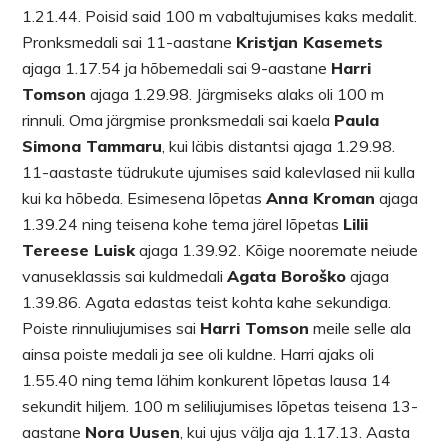
1.21.44. Poisid said 100 m vabaltujumises kaks medalit.
Pronksmedali sai 11-aastane
Kristjan Kasemets
ajaga 1.17.54 ja hõbemedali sai 9-aastane
Harri
Tomson
ajaga 1.29.98. Järgmiseks alaks oli 100 m
rinnuli. Oma järgmise pronksmedali sai kaela
Paula
Simona Tammaru
, kui läbis distantsi ajaga 1.29.98.
11-aastaste tüdrukute ujumises said kalevlased nii kulla
kui ka hõbeda. Esimesena lõpetas
Anna Kroman
ajaga
1.39.24 ning teisena kohe tema järel lõpetas
Lilii
Tereese Luisk
ajaga 1.39.92. Kõige nooremate neiude
vanuseklassis sai kuldmedali
Agata Boroško
ajaga
1.39.86. Agata edastas teist kohta kahe sekundiga.
Poiste rinnuliujumises sai
Harri Tomson
meile selle ala
ainsa poiste medali ja see oli kuldne. Harri ajaks oli
1.55.40 ning tema lähim konkurent lõpetas lausa 14
sekundit hiljem. 100 m seliliujumises lõpetas teisena 13-
aastane
Nora Uusen
, kui ujus välja aja 1.17.13. Aasta