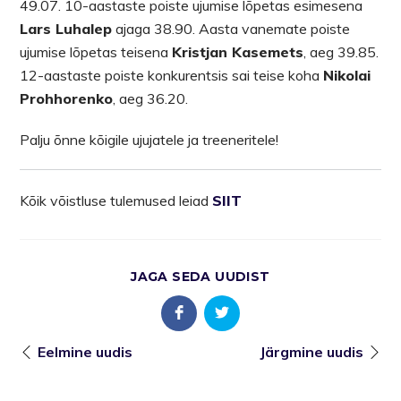
49.07. 10-aastaste poiste ujumise lõpetas esimesena
Lars Luhalep
ajaga 38.90. Aasta vanemate poiste
ujumise lõpetas teisena
Kristjan Kasemets
, aeg 39.85.
12-aastaste poiste konkurentsis sai teise koha
Nikolai
Prohhorenko
, aeg 36.20.
Palju õnne kõigile ujujatele ja treeneritele!
Kõik võistluse tulemused leiad
SIIT
JAGA SEDA UUDIST
Eelmine uudis
Järgmine uudis