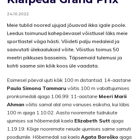
24.10.2022
Meie tublid noored ujujad jõuavad ikka igale poole.
Leedus toimunud kahepäevasel võistlusel läks meie
sportlastel väga hästi. Võideti palju medaleid ja
saavutati ülekaalukaid võite. Võistlus toimus 50
meetri pikkuses basseinis. Täpsemaid tulemusi ja
kohti saame siin kõik koos üle vaadata.
Esimesel päeval ujuti kõik 100 m distantsid. 14-aastane
Paula Simona Tammaru
võitis 100 m vabaltujumises
pronksmedali ajaga 1.06.99. 11-aastane
Meeri Marii
Ahman
võitis samal alal oma vanuses esikoha, kui läbis
100 m ajaga 1.10.02. Aasta nooremate tüdrukute
ujumises sai hõbemedali kaela
Elizabeth Sutt
ajaga
1.19.19. Kõige nooremate neiude ujumises saime samuti
poodiumile. Hõbemedali sai kaela
Agata Boroško
ajaga