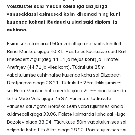
Võistlustel said medali kaela iga ala ja iga
vanuseklassi esimesed kolm kiiremad ning kuni
kuuenda kohani jõudnud ujujad said diplomi ja
auhinna.
Esimesena toimunud 50m vabaltujumise võitis kindlalt
Brina Mankoc ajaga 40.31. Poiste esikuuikusse said Karl
Friedebert Agur (aeg 44.14 ja neljas koht) ja Timofei
Anufrijev (44.71 ja viies koht). Tüdrukute 25m
vabaltujumise auhinnalise kuuenda koha sai Elizabeth
Degtjarjova ajaga 26.31. Tüdrukute 25m liblikujumises
sai Brina Mankoc hõbemedali ajaga 20.66 ning kuuenda
koha Mete Vals ajaga 25.87. Vanimate tüdrukute
vanuses sai Agata Boroško 50m vabaltujumises kindla
kuldmedali ajaga 33.86. Poiste kolmanda koha sai Hugo
Bazolev ajaga 33.94. Tüdrukute 50m vabaltujumises sai
neljanda koha Elis Allas ajaga 38.92. Poiste ujumises sai