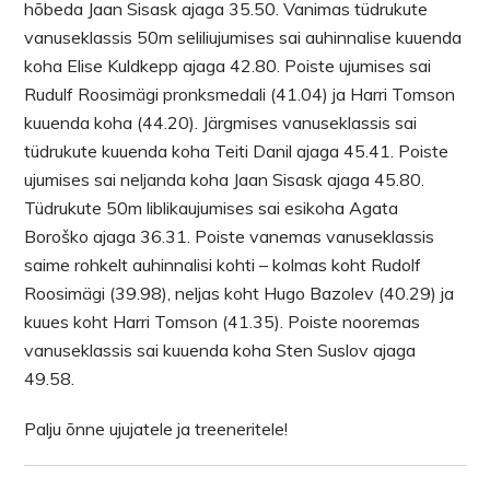
hõbeda Jaan Sisask ajaga 35.50. Vanimas tüdrukute
vanuseklassis 50m seliliujumises sai auhinnalise kuuenda
koha Elise Kuldkepp ajaga 42.80. Poiste ujumises sai
Rudulf Roosimägi pronksmedali (41.04) ja Harri Tomson
kuuenda koha (44.20). Järgmises vanuseklassis sai
tüdrukute kuuenda koha Teiti Danil ajaga 45.41. Poiste
ujumises sai neljanda koha Jaan Sisask ajaga 45.80.
Tüdrukute 50m liblikaujumises sai esikoha Agata
Boroško ajaga 36.31. Poiste vanemas vanuseklassis
saime rohkelt auhinnalisi kohti – kolmas koht Rudolf
Roosimägi (39.98), neljas koht Hugo Bazolev (40.29) ja
kuues koht Harri Tomson (41.35). Poiste nooremas
vanuseklassis sai kuuenda koha Sten Suslov ajaga
49.58.
Palju õnne ujujatele ja treeneritele!