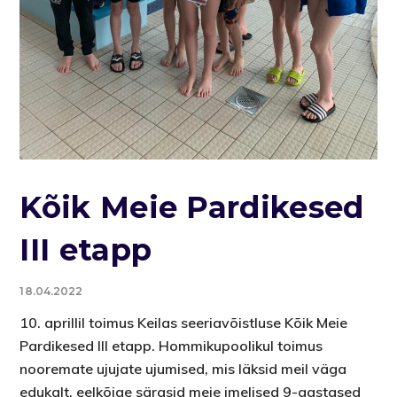
Kõik Meie Pardikesed
III etapp
18.04.2022
10. aprillil toimus Keilas seeriavõistluse Kõik Meie
Pardikesed III etapp. Hommikupoolikul toimus
nooremate ujujate ujumised, mis läksid meil väga
edukalt, eelkõige särasid meie imelised 9-aastased