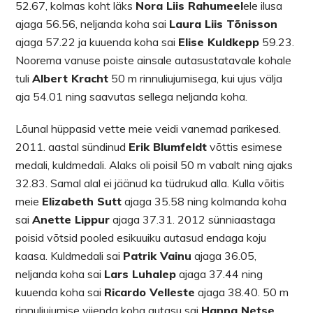
52.67, kolmas koht läks
Nora Liis Rahumeel
ele ilusa
ajaga 56.56, neljanda koha sai
Laura Liis Tõnisson
ajaga 57.22 ja kuuenda koha sai
Elise Kuldkepp
59.23.
Noorema vanuse poiste ainsale autasustatavale kohale
tuli
Albert Kracht
50 m rinnuliujumisega, kui ujus välja
aja 54.01 ning saavutas sellega neljanda koha.
Lõunal hüppasid vette meie veidi vanemad parikesed.
2011. aastal sündinud
Erik Blumfeldt
võttis esimese
medali, kuldmedali. Alaks oli poisil 50 m vabalt ning ajaks
32.83. Samal alal ei jäänud ka tüdrukud alla. Kulla võitis
meie
Elizabeth Sutt
ajaga 35.58 ning kolmanda koha
sai
Anette Lippur
ajaga 37.31. 2012 sünniaastaga
poisid võtsid pooled esikuuiku autasud endaga koju
kaasa. Kuldmedali sai
Patrik Vainu
ajaga 36.05,
neljanda koha sai
Lars Luhalep
ajaga 37.44 ning
kuuenda koha sai
Ricardo Velleste
ajaga 38.40. 50 m
rinnuliujumise viienda koha autasu sai
Hanna Netse