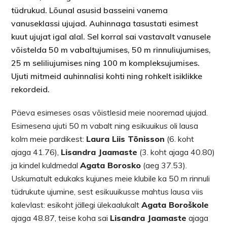
tüdrukud. Lõunal asusid basseini vanema
vanuseklassi ujujad. Auhinnaga tasustati esimest
kuut ujujat igal alal. Sel korral sai vastavalt vanusele
võistelda 50 m vabaltujumises, 50 m rinnuliujumises,
25 m seliliujumises ning 100 m kompleksujumises.
Ujuti mitmeid auhinnalisi kohti ning rohkelt isiklikke
rekordeid.
Päeva esimeses osas võistlesid meie nooremad ujujad.
Esimesena ujuti 50 m vabalt ning esikuuikus oli lausa
kolm meie pardikest:
Laura Liis Tõnisson
(6. koht
ajaga 41.76),
Lisandra Jaamaste
(3. koht ajaga 40.80)
ja kindel kuldmedal
Agata Borosko
(aeg 37.53).
Uskumatult edukaks kujunes meie klubile ka 50 m rinnuli
tüdrukute ujumine, sest esikuuikusse mahtus lausa viis
kalevlast: esikoht jällegi ülekaalukalt
Agata Boroškole
ajaga 48.87, teise koha sai
Lisandra Jaamaste
ajaga