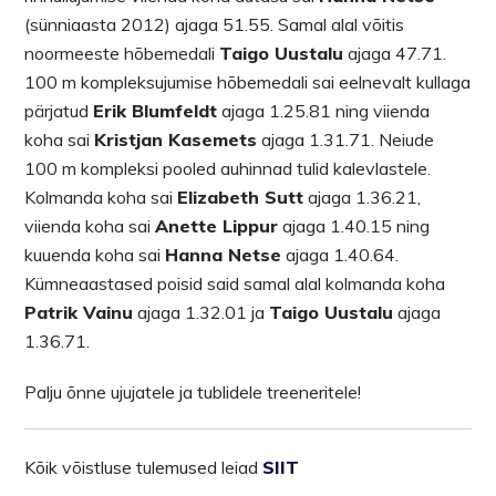
(sünniaasta 2012) ajaga 51.55. Samal alal võitis
noormeeste hõbemedali
Taigo Uustalu
ajaga 47.71.
100 m kompleksujumise hõbemedali sai eelnevalt kullaga
pärjatud
Erik Blumfeldt
ajaga 1.25.81 ning viienda
koha sai
Kristjan Kasemets
ajaga 1.31.71. Neiude
100 m kompleksi pooled auhinnad tulid kalevlastele.
Kolmanda koha sai
Elizabeth Sutt
ajaga 1.36.21,
viienda koha sai
Anette Lippur
ajaga 1.40.15 ning
kuuenda koha sai
Hanna Netse
ajaga 1.40.64.
Kümneaastased poisid said samal alal kolmanda koha
Patrik Vainu
ajaga 1.32.01 ja
Taigo Uustalu
ajaga
1.36.71.
Palju õnne ujujatele ja tublidele treeneritele!
Kõik võistluse tulemused leiad
SIIT