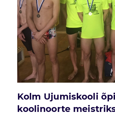
Kolm Ujumiskooli õpil
koolinoorte meistrik