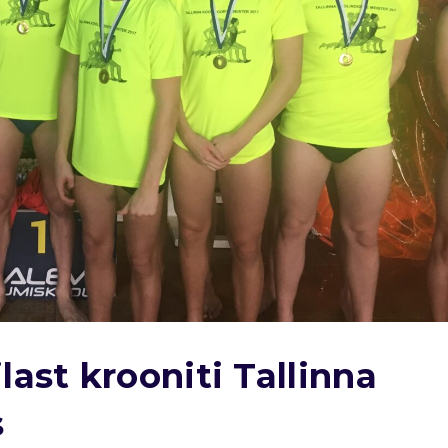
ast krooniti Tallinna
s