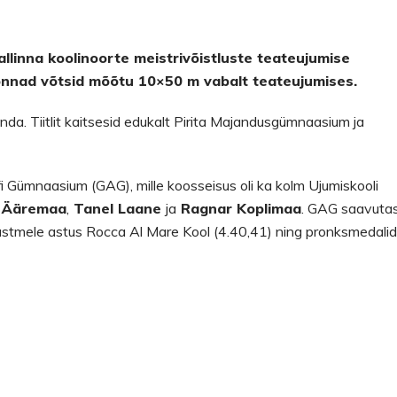
llinna koolinoorte meistrivõistluste teateujumise
onnad võtsid mõõtu 10×50 m vabalt teateujumises.
nda. Tiitlit kaitsesid edukalt Pirita Majandusgümnaasium ja
Gümnaasium (GAG), mille koosseisus oli ka kolm Ujumiskooli
 Ääremaa
,
Tanel Laane
ja
Ragnar Koplimaa
. GAG saavuta
 astmele astus Rocca Al Mare Kool (4.40,41) ning pronksmedali