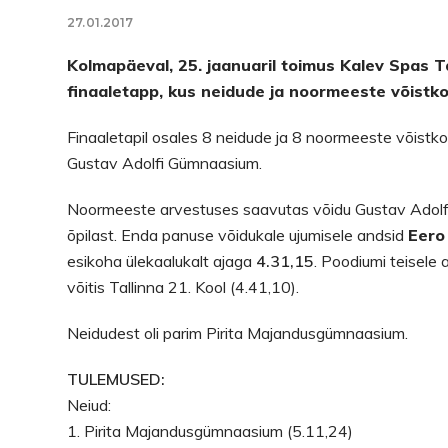
27.01.2017
Kolmapäeval, 25. jaanuaril toimus Kalev Spas Ta
finaaletapp, kus neidude ja noormeeste võistk
Finaaletapil osales 8 neidude ja 8 noormeeste võistko
Gustav Adolfi Gümnaasium.
Noormeeste arvestuses saavutas võidu Gustav Adolfi 
õpilast. Enda panuse võidukale ujumisele andsid
Eero
esikoha ülekaalukalt ajaga
4.31,15
. Poodiumi teisele
võitis Tallinna 21. Kool (4.41,10).
Neidudest oli parim Pirita Majandusgümnaasium.
TULEMUSED:
Neiud:
1. Pirita Majandusgümnaasium (5.11,24)