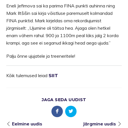
Eneli Jefimova sai ka parima FINA punkti auhinna ning
Mark Iltšišin sai kirja võistluse paremuselt kolmandad
FINA punktid. Mark kirjeldas oma rekordiujumist
järgmiselt: ,,Ujumine oli täitsa hea. Ajaga olen hetkel
enam vähem rahul. 900 ja 1100m peal läks jalg 2 korda
krampi, aga see ei seganud ikkagi head aega ujuda.”
Palju õnne ujujatele ja treeneritele!
Kõik tulemused leiad
SIIT
JAGA SEDA UUDIST
Eelmine uudis
Järgmine uudis