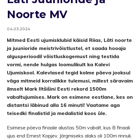
Noorte MV
04.03.2024
Mitmed Eesti ujumisklubid käisid Riias, Läti noorte
ja juunioride meistrivõistlustel, et saada hooaja
algusperioodil võistluskogemust ning testida
vormi, nende hulgas loomulikult ka Kalevi
Ujumiskool. Kalevlased tegid kolme päeva jooksul
väga mitmeid korralikke tulemusi, millest säravaim
ilmselt Mark Iltšišini Eesti rekord 1500m
vabaltujumises. Mark on esimene eestlane, kes on
distantsi läbinud alla 16 minuti! Vaatame aga
teisedki finalistid ja medalistid koos üle.
Esimese päeva finaale alustas 50m vabalt, kus B finaali
ujus end Ernest Kopjev. Järgmiseks alaks oli 100m rinnuli,