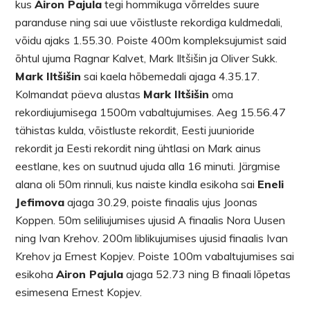
kus
Airon Pajula
tegi hommikuga võrreldes suure
paranduse ning sai uue võistluste rekordiga kuldmedali,
võidu ajaks 1.55.30. Poiste 400m kompleksujumist said
õhtul ujuma Ragnar Kalvet, Mark Iltšišin ja Oliver Sukk.
Mark Iltšišin
sai kaela hõbemedali ajaga 4.35.17.
Kolmandat päeva alustas
Mark Iltšišin
oma
rekordiujumisega 1500m vabaltujumises. Aeg 15.56.47
tähistas kulda, võistluste rekordit, Eesti juunioride
rekordit ja Eesti rekordit ning ühtlasi on Mark ainus
eestlane, kes on suutnud ujuda alla 16 minuti. Järgmise
alana oli 50m rinnuli, kus naiste kindla esikoha sai
Eneli
Jefimova
ajaga 30.29, poiste finaalis ujus Joonas
Koppen. 50m seliliujumises ujusid A finaalis Nora Uusen
ning Ivan Krehov. 200m liblikujumises ujusid finaalis Ivan
Krehov ja Ernest Kopjev. Poiste 100m vabaltujumises sai
esikoha
Airon Pajula
ajaga 52.73 ning B finaali lõpetas
esimesena Ernest Kopjev.