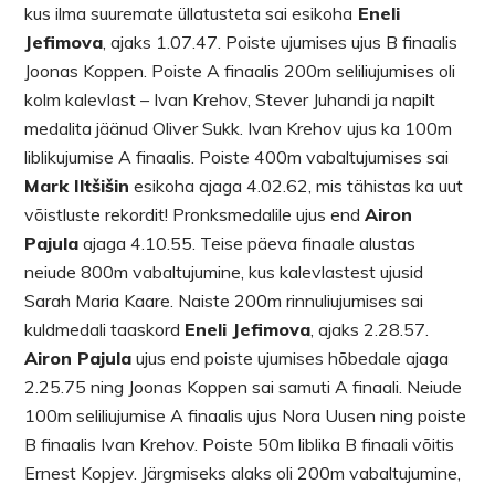
kus ilma suuremate üllatusteta sai esikoha
Eneli
Jefimova
, ajaks 1.07.47. Poiste ujumises ujus B finaalis
Joonas Koppen. Poiste A finaalis 200m seliliujumises oli
kolm kalevlast – Ivan Krehov, Stever Juhandi ja napilt
medalita jäänud Oliver Sukk. Ivan Krehov ujus ka 100m
liblikujumise A finaalis. Poiste 400m vabaltujumises sai
Mark Iltšišin
esikoha ajaga 4.02.62, mis tähistas ka uut
võistluste rekordit! Pronksmedalile ujus end
Airon
Pajula
ajaga 4.10.55. Teise päeva finaale alustas
neiude 800m vabaltujumine, kus kalevlastest ujusid
Sarah Maria Kaare. Naiste 200m rinnuliujumises sai
kuldmedali taaskord
Eneli Jefimova
, ajaks 2.28.57.
Airon Pajula
ujus end poiste ujumises hõbedale ajaga
2.25.75 ning Joonas Koppen sai samuti A finaali. Neiude
100m seliliujumise A finaalis ujus Nora Uusen ning poiste
B finaalis Ivan Krehov. Poiste 50m liblika B finaali võitis
Ernest Kopjev. Järgmiseks alaks oli 200m vabaltujumine,