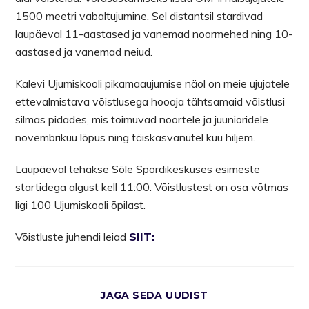
1500 meetri vabaltujumine. Sel distantsil stardivad
laupäeval 11-aastased ja vanemad noormehed ning 10-
aastased ja vanemad neiud.
Kalevi Ujumiskooli pikamaaujumise näol on meie ujujatele
ettevalmistava võistlusega hooaja tähtsamaid võistlusi
silmas pidades, mis toimuvad noortele ja juunioridele
novembrikuu lõpus ning täiskasvanutel kuu hiljem.
Laupäeval tehakse Sõle Spordikeskuses esimeste
startidega algust kell 11:00. Võistlustest on osa võtmas
ligi 100 Ujumiskooli õpilast.
Võistluste juhendi leiad
SIIT:
JAGA SEDA UUDIST