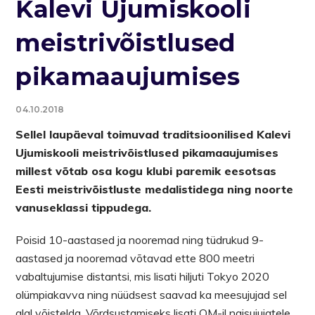
Kalevi Ujumiskooli
meistrivõistlused
pikamaaujumises
04.10.2018
Sellel laupäeval toimuvad traditsioonilised Kalevi
Ujumiskooli meistrivõistlused pikamaaujumises
millest võtab osa kogu klubi paremik eesotsas
Eesti meistrivõistluste medalistidega ning noorte
vanuseklassi tippudega.
Poisid 10-aastased ja nooremad ning tüdrukud 9-
aastased ja nooremad võtavad ette 800 meetri
vabaltujumise distantsi, mis lisati hiljuti Tokyo 2020
olümpiakavva ning nüüdsest saavad ka meesujujad sel
alal võistelda. Võrdsustamiseks lisati OM-il naisujujatele