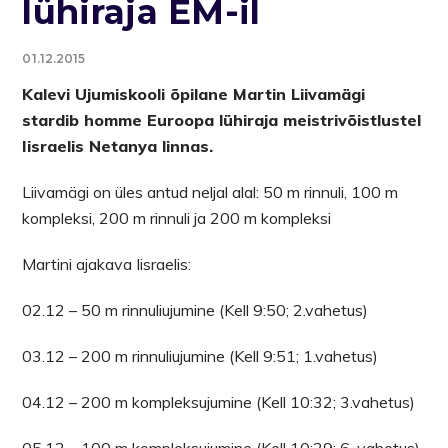
lühiraja EM-il
01.12.2015
Kalevi Ujumiskooli õpilane Martin Liivamägi
stardib homme Euroopa lühiraja meistrivõistlustel
Iisraelis Netanya linnas.
Liivamägi on üles antud neljal alal: 50 m rinnuli, 100 m
kompleksi, 200 m rinnuli ja 200 m kompleksi
Martini ajakava Iisraelis:
02.12 – 50 m rinnuliujumine (Kell 9:50; 2.vahetus)
03.12 – 200 m rinnuliujumine (Kell 9:51; 1.vahetus)
04.12 – 200 m kompleksujumine (Kell 10:32; 3.vahetus)
05.12 – 100 m kompleksujumine (Kell 10:29; 6. vahetus)