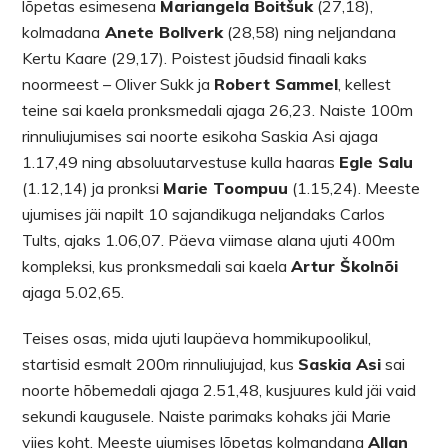
lõpetas esimesena
Mariangela Boitšuk
(27,18),
kolmadana
Anete Bollverk
(28,58) ning neljandana
Kertu Kaare (29,17). Poistest jõudsid finaali kaks
noormeest – Oliver Sukk ja
Robert Sammel
, kellest
teine sai kaela pronksmedali ajaga 26,23. Naiste 100m
rinnuliujumises sai noorte esikoha Saskia Asi ajaga
1.17,49 ning absoluutarvestuse kulla haaras
Egle Salu
(1.12,14) ja pronksi
Marie Toompuu
(1.15,24). Meeste
ujumises jäi napilt 10 sajandikuga neljandaks Carlos
Tults, ajaks 1.06,07. Päeva viimase alana ujuti 400m
kompleksi, kus pronksmedali sai kaela
Artur Školnõi
ajaga 5.02,65.
Teises osas, mida ujuti laupäeva hommikupoolikul,
startisid esmalt 200m rinnuliujujad, kus
Saskia Asi
sai
noorte hõbemedali ajaga 2.51,48, kusjuures kuld jäi vaid
sekundi kaugusele. Naiste parimaks kohaks jäi Marie
viies koht. Meeste ujumises lõpetas kolmandana
Allan