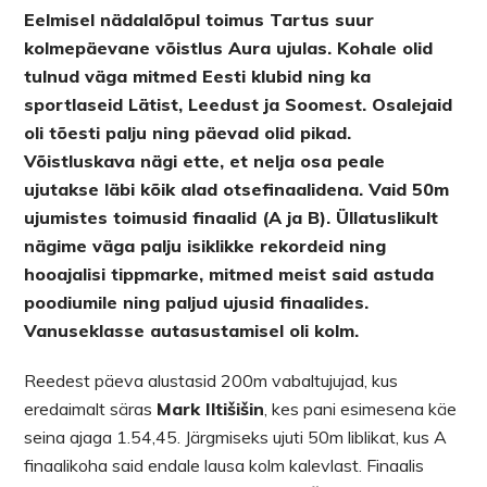
Eelmisel nädalalõpul toimus Tartus suur
kolmepäevane võistlus Aura ujulas. Kohale olid
tulnud väga mitmed Eesti klubid ning ka
sportlaseid Lätist, Leedust ja Soomest. Osalejaid
oli tõesti palju ning päevad olid pikad.
Võistluskava nägi ette, et nelja osa peale
ujutakse läbi kõik alad otsefinaalidena. Vaid 50m
ujumistes toimusid finaalid (A ja B). Üllatuslikult
nägime väga palju isiklikke rekordeid ning
hooajalisi tippmarke, mitmed meist said astuda
poodiumile ning paljud ujusid finaalides.
Vanuseklasse autasustamisel oli kolm.
Reedest päeva alustasid 200m vabaltujujad, kus
eredaimalt säras
Mark Iltišišin
, kes pani esimesena käe
seina ajaga 1.54,45. Järgmiseks ujuti 50m liblikat, kus A
finaalikoha said endale lausa kolm kalevlast. Finaalis