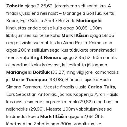
Zabotin
ajaga 2.26,62. Järgmisena selilisprint, kus A
finaali ujusid end neli naist – Mariangela Boitšuk, Kertu
Kaare, Egle Salu ja Anete Bollverk.
Mariangela
kindlustas endale teise kulla ajaga 30,08. 100m
liblikujumises sai teise koha
Mark Iltšisin
ajaga 58,06
ning esiviiskusse mahtus ka Airon Pajula. Kolmas osa
algas 200m seliliujumisega, kus tüdrukute pronskmedali
teenis välja
Birgit Reinaru
ajaga 2.35,52. 50m rinnulis
oli poodiumil kaks kalevlast, kui esikohta jäi jagama
Mariangela Boitšuk
(33,27) ning viigi järel kolmandaks
jäi
Marie Toompuu
(33,98), B finaalis ujus ka Paula
Simona Tammaru. Meeste finaalis ujusid
Carlos Tults
,
Lars Sebastian Antoniak, Joonas Koppen ja Airon Pajula,
kus neist esimene sai pronskmedali (29,82) ning Lars jäi
neljandaks (29,99). Meeste 100m vabaltujumises sai
kuldmedali kaela
Mark Iltšišin
ajaga 52,68. Õhtu
lõpetas Allan Zabotin oma 800m vabaltujumise