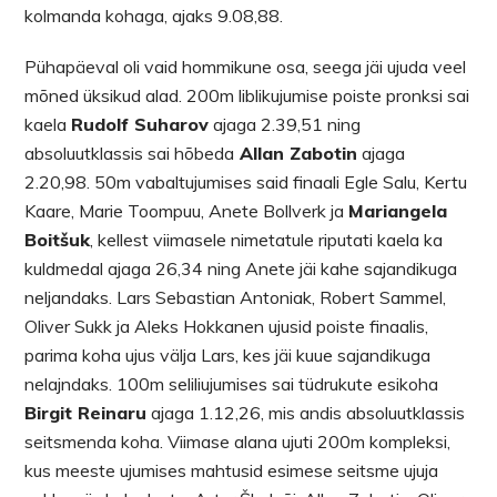
kolmanda kohaga, ajaks 9.08,88.
Pühapäeval oli vaid hommikune osa, seega jäi ujuda veel
mõned üksikud alad. 200m liblikujumise poiste pronksi sai
kaela
Rudolf Suharov
ajaga 2.39,51 ning
absoluutklassis sai hõbeda
Allan Zabotin
ajaga
2.20,98. 50m vabaltujumises said finaali Egle Salu, Kertu
Kaare, Marie Toompuu, Anete Bollverk ja
Mariangela
Boitšuk
, kellest viimasele nimetatule riputati kaela ka
kuldmedal ajaga 26,34 ning Anete jäi kahe sajandikuga
neljandaks. Lars Sebastian Antoniak, Robert Sammel,
Oliver Sukk ja Aleks Hokkanen ujusid poiste finaalis,
parima koha ujus välja Lars, kes jäi kuue sajandikuga
nelajndaks. 100m seliliujumises sai tüdrukute esikoha
Birgit Reinaru
ajaga 1.12,26, mis andis absoluutklassis
seitsmenda koha. Viimase alana ujuti 200m kompleksi,
kus meeste ujumises mahtusid esimese seitsme ujuja