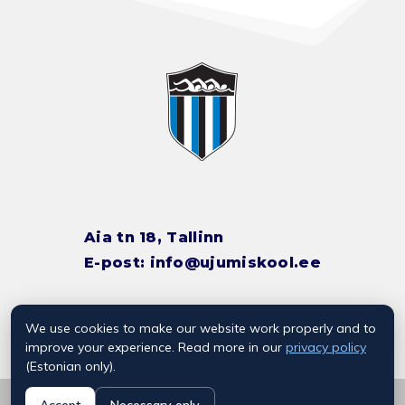
Aia tn 18, Tallinn
E-post:
info@ujumiskool.ee
We use cookies to make our website work properly and to
TREENERITE KONTAKTID
improve your experience. Read more in our
privacy policy
(Estonian only).
© 2026 Kalevi Ujumiskool