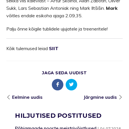
sekka viis kalevlast – Artur Školnõi, Allan Zabotin, Oliver
Sukk, Lars Sebastian Antoniak ning Mark Iltšišin.
Mark
võitles endale esikoha ajaga 2.09,35.
Palju õnne kõigile tublidele ujujatele ja treeneritele!
Kõik tulemused leiad
SIIT
JAGA SEDA UUDIST
Eelmine uudis
Järgmine uudis
HILJUTISED POSTITUSED
Põhjamaade noorte meistrivõistlused
04.07.2026