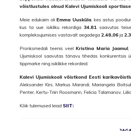
võistlustules olnud Kalevi Ujumiskooli sportlase
Meie edukaim oli
Emma Uusküla
, kes astus poodium
kus ta uue isikliku rekordiga
34.81
saavutas teise
kompleksujumises vastavalt aegadega
2.48,06
ja
2.
Pronksmedali teenis veel
Kristina Maria Jaamul
,
Ujumiskool saavutas tänavu tihedas konkurentsis ü
tippmarke ning isiklikke rekordeid.
Kalevi Ujumiskooli võistkond Eesti karikavõist
Aleksander Kirs, Markus Marandi, Mariangela Boitsuk,
Penter, Kertu-Triin Roosmann, Felicia Talamanov, Liil
Kõik tulemused leiad
SIIT:
JAG