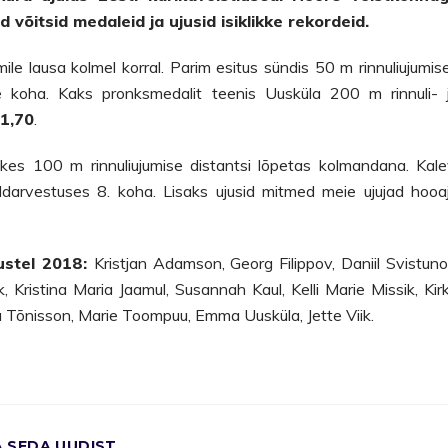
d võitsid medaleid ja ujusid isiklikke rekordeid.
ile lausa kolmel korral. Parim esitus sündis 50 m rinnuliujumis
 koha. Kaks pronksmedalit teenis Uusküla 200 m rinnuli- 
31,70
.
 kes 100 m rinnuliujumise distantsi lõpetas kolmandana. Kale
ldarvestuses 8. koha. Lisaks ujusid mitmed meie ujujad hooa
lustel 2018:
Kristjan Adamson, Georg Filippov, Daniil Svistuno
 Kristina Maria Jaamul, Susannah Kaul, Kelli Marie Missik, Kir
ia Tõnisson, Marie Toompuu, Emma Uusküla, Jette Viik.
A SEDA UUDIST