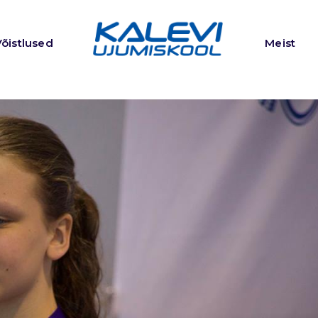
Võistlused
Meist