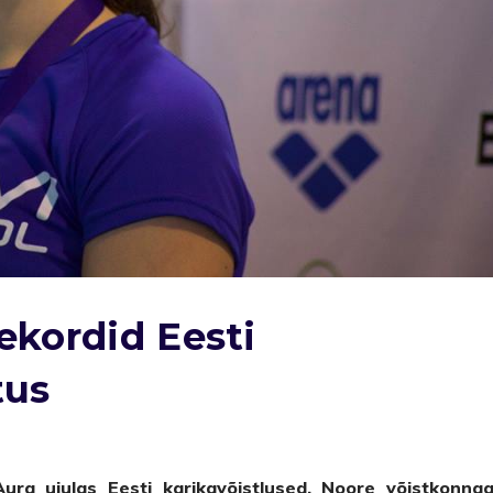
rekordid Eesti
tus
ra ujulas Eesti karikavõistlused. Noore võistkonna