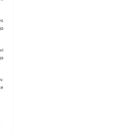
es
ja
vi
ja
v,
ke