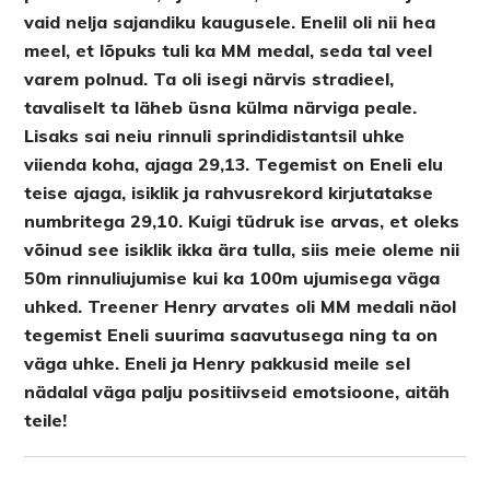
vaid nelja sajandiku kaugusele. Enelil oli nii hea
meel, et lõpuks tuli ka MM medal, seda tal veel
varem polnud. Ta oli isegi närvis stradieel,
tavaliselt ta läheb üsna külma närviga peale.
Lisaks sai neiu rinnuli sprindidistantsil uhke
viienda koha, ajaga 29,13. Tegemist on Eneli elu
teise ajaga, isiklik ja rahvusrekord kirjutatakse
numbritega 29,10. Kuigi tüdruk ise arvas, et oleks
võinud see isiklik ikka ära tulla, siis meie oleme nii
50m rinnuliujumise kui ka 100m ujumisega väga
uhked. Treener Henry arvates oli MM medali näol
tegemist Eneli suurima saavutusega ning ta on
väga uhke. Eneli ja Henry pakkusid meile sel
nädalal väga palju positiivseid emotsioone, aitäh
teile!