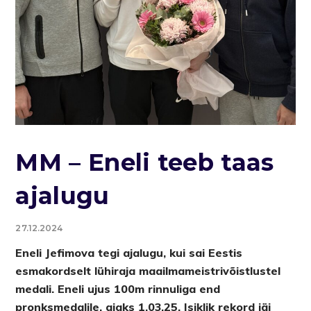
MM – Eneli teeb taas
ajalugu
27.12.2024
Eneli Jefimova tegi ajalugu, kui sai Eestis
esmakordselt lühiraja maailmameistrivõistlustel
medali. Eneli ujus 100m rinnuliga end
pronksmedalile, ajaks 1.03,25. Isiklik rekord jäi