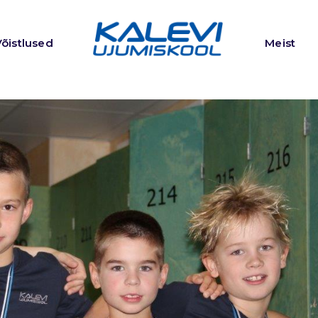
Võistlused
Meist