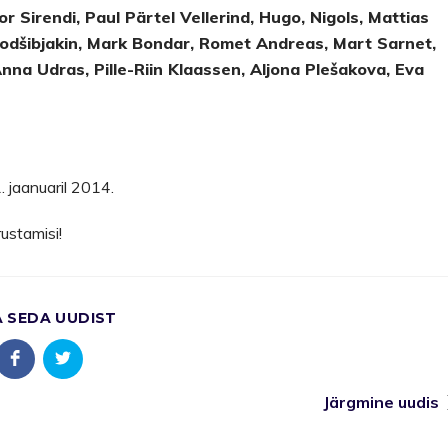
 Sirendi, Paul Pärtel Vellerind, Hugo, Nigols, Mattias
 Podšibjakin, Mark Bondar, Romet Andreas, Mart Sarnet,
na Udras, Pille-Riin Klaassen, Aljona Plešakova, Eva
 jaanuaril 2014.
rustamisi!
A SEDA UUDIST
Järgmine uudis