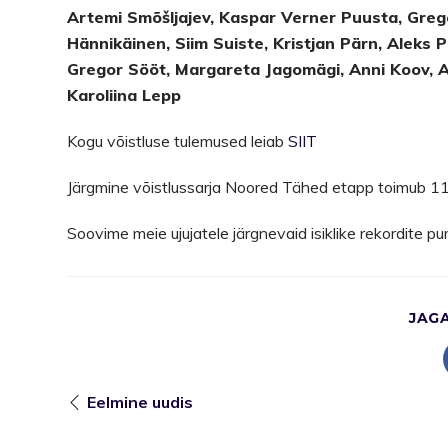
Artemi Smõšljajev, Kaspar Verner Puusta, Gregor
Hännikäinen, Siim Suiste, Kristjan Pärn, Aleks
Gregor Sööt, Margareta Jagomägi, Anni Koov, An
Karoliina Lepp
Kogu võistluse tulemused leiab
SIIT
Järgmine võistlussarja Noored Tähed etapp toimub 11.
Soovime meie ujujatele järgnevaid isiklike rekordite pu
JAG
Eelmine uudis