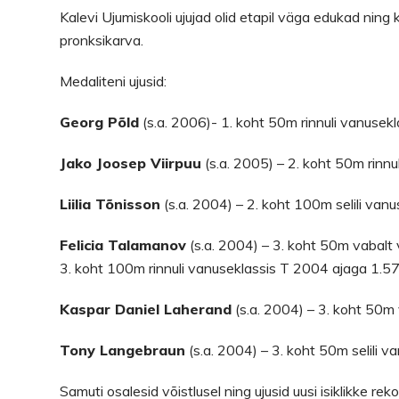
Kalevi Ujumiskooli ujujad olid etapil väga edukad ning 
pronksikarva.
Medaliteni ujusid:
Georg Põld
(s.a. 2006)- 1. koht 50m rinnuli vanuse
Jako Joosep Viirpuu
(s.a. 2005) – 2. koht 50m rinn
Liilia Tõnisson
(s.a. 2004) – 2. koht 100m selili van
Felicia Talamanov
(s.a. 2004) – 3. koht 50m vabalt
3. koht 100m rinnuli vanuseklassis T 2004 ajaga 1.5
Kaspar Daniel Laherand
(s.a. 2004) – 3. koht 50m
Tony Langebraun
(s.a. 2004) – 3. koht 50m selili
Samuti osalesid võistlusel ning ujusid uusi isiklikke re