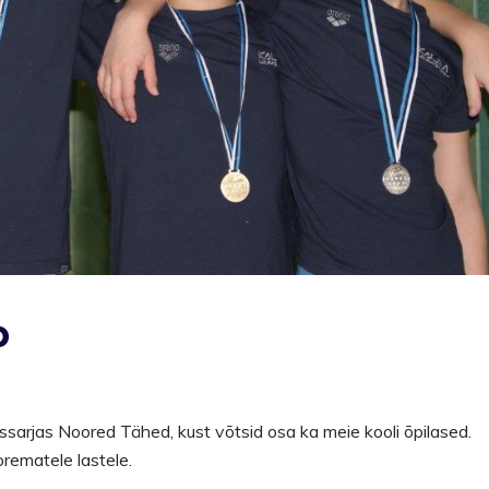
p
ssarjas Noored Tähed, kust võtsid osa ka meie kooli õpilased.
rematele lastele.