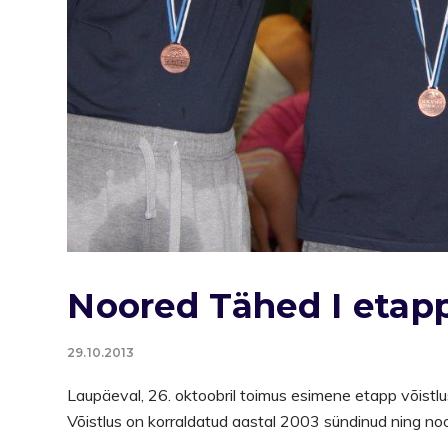
Noored Tähed I etap
29.10.2013
Laupäeval, 26. oktoobril toimus esimene etapp võistlu
Võistlus on korraldatud aastal 2003 sündinud ning noo