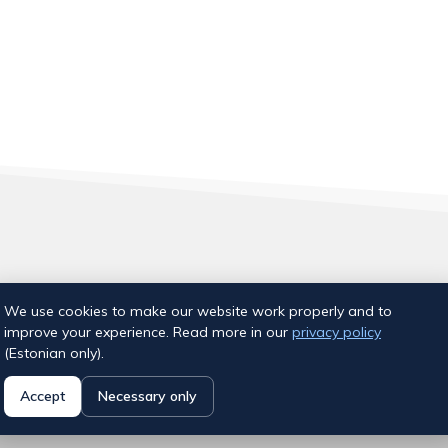
Aia tn 18, Tallinn
We use cookies to make our website work properly and to
E-post:
info@ujumiskool.ee
improve your experience. Read more in our
privacy policy
(Estonian only).
Accept
Necessary only
© 2026 Kalevi Ujumiskool
Privaatsuspoliitika