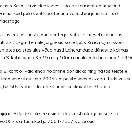
 toimus Keila Tervisekeskuses. Taoline formaat on mõeldud
svanud, kuid pole veel Noortesarja vanusteni jõudnud – s.o.
niaastaga.
es ujus endast aasta vanematega. Kohe esimesel alal näitas
balt 37,75-ga. Temale järgnesid kohe kaks Kalevi Ujumiskooli
emates poistes ujus väga hästi Laherandade dünastia kolmas
ta 3. koha ajaga 35,19 ning 100m rinnulis 5. koha ajaga 1.49,5
ud 8. koht oli vaid enda hoidmine põhialaks ning näitas teistele
 millega saavutas Jako 2005 s.a. poiste seas esikoha. Tüdrukutes
 42,62 50m vabalt distantsil andis kokkuvõttes 9. koha.
ujujad. Paljudele oli see esimeseks võistluskogemuseks ja
5-2007 s.a. tüdrukud ja 2004-2007 s.a. poisid.