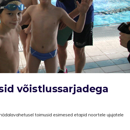
sid võistlussarjadega
 nädalavahetusel toimusid esimesed etapid noortele ujujatele