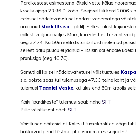
Pardikestest esimestena läksid vette kõige nooremad,
kroolis ajaga 23,96 9. koha. Seejärel tuli kord 2006 s.a.
eelmisel nädalavahetusel endast vanematega võiste
näidanud
Mark Iltsisin
[pildil]. Sellest alast kujunesk
millest võitjana väljus Mark, kui edestas Trevorit vai
aeg 37,74. Ka 50m selili distantsil olid mõlemad poisid 
sellest palju puudu ei jäänud – Iltsisin sai endale kaela
pronksiga (aeg 46,76).
Samuti oli ka sel nädalavahetusel võistlustules
Kaspa
s.a. poiste seas tuli tulemusega 47,33 teine koht ja vä
tulemusi
Taaniel Veske
, kui ujus end 50m kroolis s
Kõiki “pardikeste” tulemusi saab näha
SIIT
Pilte võistlusest näeb
SIIT
Võistlused näitasid, et Kalevi Ujumiskoolil on väga tu
hakkavad pead tõstma juba vanemates sarjades!