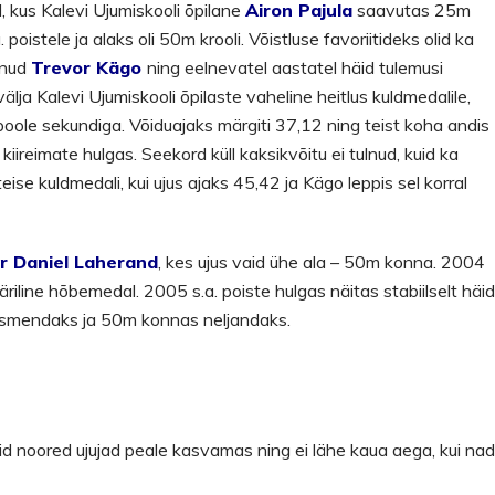
 kus Kalevi Ujumiskooli õpilane
Airon Pajula
saavutas 25m
 poistele ja alaks oli 50m krooli. Võistluse favoriitideks olid ka
lnud
Trevor Kägo
ning eelnevatel aastatel häid tulemusi
i välja Kalevi Ujumiskooli õpilaste vaheline heitlus kuldmedalile,
d poole sekundiga. Võiduajaks märgiti 37,12 ning teist koha andis
kiireimate hulgas. Seekord küll kaksikvõitu ei tulnud, kuid ka
 teise kuldmedali, kui ujus ajaks 45,42 ja Kägo leppis sel korral
r Daniel Laherand
, kes ujus vaid ühe ala – 50m konna. 2004
äriline hõbemedal. 2005 s.a. poiste hulgas näitas stabiilselt häi
eitsmendaks ja 50m konnas neljandaks.
blid noored ujujad peale kasvamas ning ei lähe kaua aega, kui na