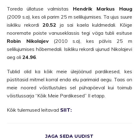
Toreda üllatuse valmistas
Hendrik Markus Haug
(2009 s.a), kes oli parim 25 m seliliujumises. Ta ujus suure
isikliku rekordi
20.52
ja sai kaela kuldmedali. Kõige
nooremate poiste vanuseklassis tegi väga tubli esituse
Robin Nikolajev
(2010 s.a), kes pälvis 25 m
seliliujumises hõbemedali. Isikliku rekordi ujunud Nikolajevi
aeg oli
24.96
.
Tublid olid ka kõik meie ülejäänud pardikesed, kes
püstitasid mitmel korral enda elu parimaid aegu. Taas on
meie noored võistlustules sel pühapäeval kui toimub
võistlussarja “Kõik Meie Pardikesed” II etapp.
Kõik tulemused leitavad
SIIT:
JAGA SEDA UUDIST