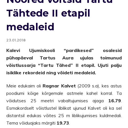
Tähtede II etapil
medaleid
23.01.2018
Kalevi Ujumiskooli “pardikesed” osalesid
pühapäeval Tartus Aura ujulas toimunud
võistlussarja “Tartu Tähed” II etapil. Ujuti palju
isiklike rekordeid ning võideti medaleid.
Meie edukaim oli
Ragnar Kalvet
(2009 s.a), kes astus
poodiumi kõige kõrgemale astmele kahel korral. Ta
võidutses 25 meetri vabaltujumises ajaga
16.79
.
Esmakordselt võistlustel liblikat ujunud Kalvet oli ka sel
distantsil edukas võites 25 m liblikujumises kuldmedali.
Tema võiduajaks märgiti
19.73
.