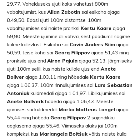
29,77. Vahelduseks ujuti kaks vahetust 800m
vabaltujumist, kus
Allan Zabotin
sai esikoha ajaga
8.49,50. Edasi ujuti 100m distantse. 100m
vabaltujumises sai naiste pronksi
Kertu Kaare
ajaga
59,90. Meeste ujumine oli vahva, sest poodiumil nägime
kolme kalevlast. Esikoha sai
Cavin Anders Siim
ajaga
50,59, teise koha sai
Georg Filippov
ajaga 51,43 ning
pronksile ujus end
Airon Pajula
ajaga 52,13. Järgmiseks
ujuti 100m selili, kus naiste kullale ujus end
Anete
Bollver
ajaga 1.03,11 ning hõbedale
Kertu
Kaare
ajaga 1.06,37. 100m rinnuliujumises sai
Lars Sebastian
Antoniak
kuldmedali ajaga 1.01,97. Liblikujumises sai
Anete Bollverk
hõbeda ajaga 1.06,43. Meeste
ujumises sai kuldmedali
Marko Matteus Langel
ajaga
55,44 ning hõbeda
Georg Filippov
2 sajandikku
aeglasema ajaga 55,46. Viimaseks alaks jäi 100m
kompleksi, kus
Mariangela Boitšuk
võitis naiste kulla