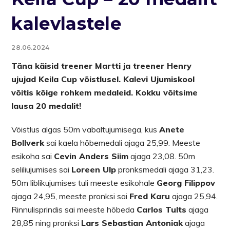
kalevlastele
28.06.2024
Täna käisid treener Martti ja treener Henry
ujujad Keila Cup võistlusel. Kalevi Ujumiskool
võitis kõige rohkem medaleid. Kokku võitsime
lausa 20 medalit!
Võistlus algas 50m vabaltujumisega, kus
Anete
Bollverk
sai kaela hõbemedali ajaga 25,99. Meeste
esikoha sai
Cevin Anders Siim
ajaga 23,08. 50m
seliliujumises sai
Loreen Ulp
pronksmedali ajaga 31,23.
50m liblikujumises tuli meeste esikohale
Georg Filippov
ajaga 24,95, meeste pronksi sai
Fred Karu
ajaga 25,94.
Rinnulisprindis sai meeste hõbeda
Carlos Tults
ajaga
28,85 ning pronksi
Lars Sebastian Antoniak
ajaga