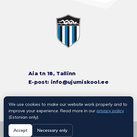
Aia tn 18, Tallinn
E-post:
info@ujumiskool.ee
We use cookies to make our website work properly and to
TREENERITE KONTAKTID
improve your experience. Read more in our
privacy policy
(Estonian only).
© 2026 Kalevi Ujumiskool
Accept
Necessary only
Privaatsuspoliitika