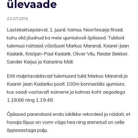
ülevaade
22.07.2013
Lastekaitsepäeval, 1. juunil, toimus Noortesarja finaal,
kuhu olid jõudnud ka meie ujumiskooli õpilased. Tublisid
tulemusi näitasid võistlusel Markus Marandi, Kaarel-Jaan
Kadarik, Kristjan-Paul Kadarik, Oliver Vilu, Reidar Bekker,
Sander Karjus ja Katariina Mäll.
Eriti muljetavaldavad tulemused tulid Markus Marandi ja
Kaarel-Jaan Kadariku poolt 100m konnastiilis ujumises,
kus saadi vastavalt esimene ja kolmas koht aegadega
1.18,66 ning 1.19,48.
Õpilased parandasid enda isiklikke rekordeid ja näidati, et
hooaja lõpus on vorm väga hea ning arenetud on selle
õppeaastaga palju.