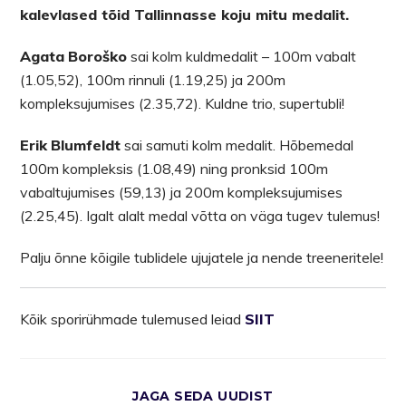
kalevlased tõid Tallinnasse koju mitu medalit.
Agata
Boroško
sai kolm kuldmedalit – 100m vabalt
(1.05,52), 100m rinnuli (1.19,25) ja 200m
kompleksujumises (2.35,72). Kuldne trio, supertubli!
Erik
Blumfeldt
sai samuti kolm medalit. Hõbemedal
100m kompleksis (1.08,49) ning pronksid 100m
vabaltujumises (59,13) ja 200m kompleksujumises
(2.25,45). Igalt alalt medal võtta on väga tugev tulemus!
Palju õnne kõigile tublidele ujujatele ja nende treeneritele!
Kõik sporirühmade tulemused leiad
SIIT
JAGA SEDA UUDIST