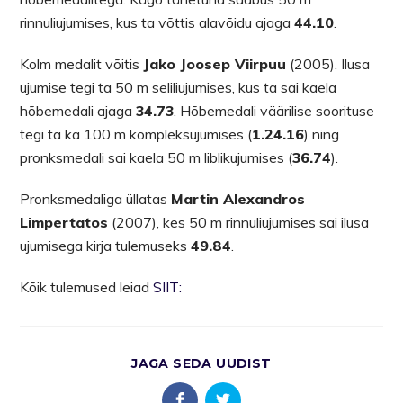
rinnuliujumises, kus ta võttis alavõidu ajaga
44.10
.
Kolm medalit võitis
Jako Joosep Viirpuu
(2005). Ilusa
ujumise tegi ta 50 m seliliujumises, kus ta sai kaela
hõbemedali ajaga
34.73
. Hõbemedali väärilise soorituse
tegi ta ka 100 m kompleksujumises (
1.24.16
) ning
pronksmedali sai kaela 50 m liblikujumises (
36.74
).
Pronksmedaliga üllatas
Martin Alexandros
Limpertatos
(2007), kes 50 m rinnuliujumises sai ilusa
ujumisega kirja tulemuseks
49.84
.
Kõik tulemused leiad
SIIT:
JAGA SEDA UUDIST