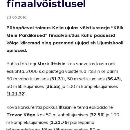
finaalvõistlusel
23.05.2016
Pühapäeval toimus Keila ujulas võistlussarja “Kõik
Meie Pardikesed” finaalvõistlus kuhu pääsesid
kõige kiiremad ning paremad ujujad sh Ujumiskooli
õpilased.
Puhta töö tegi
Mark Iltsisin
, kes saavutas lausa neli
esikohta. 2006 s.a poistega võistlenud Iltsisin oli parim
50 m vabaltujumises (
31.31
), 50 m seliliujumises (
36.43
),
50 m liblikujumises (
36.55
) ja 100 m kompleksujumises
(
1.21.32
).
Kõva konkurentsi pakkus Iltsisinile tema eakaaslane
Trevor Kägo
, kes 50 m vabaltujumises (
32.56
) ja 100
m kompleksujumises (
1.21.79
) pidi leppima
hõbemedalitega. Kägo tähetund saabus 50 m