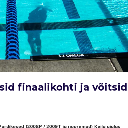
id finaalikohti ja võitsid
 Pardikesed (2008P / 2009T ja nooremad) Keila ujulas