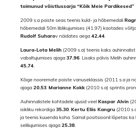
toimunud võistlussarja “Kõik Meie Pardikesed” II
2009 s.a poiste seas teenis kuld- ja hõbemedali
Ragn
hõbemedali 50m liblikujumises (41.97) kaotades võitja
Rudolf Suharo
v näidates aega
42.44
.
Laura-Lota Melih
(2009 s.a) teenis kaks auhinnalis
vabaltujumises ajaga
37.96
. Lisaks pälvis Melih auhi
45.74
.
Kõige nooremate poiste vanuseklassis (2011 s.a ja n
ajaga
20.53
.
Marianne Kokk
(2010 s.a) sprintis pro
Auhinnalistele kohtadele ujusid veel
Kaspar Alvin
(20
isikliku rekordiga
35.30
.
Kertu Eliis Kangru
(2010 s.a
ja teenis kuuenda koha. Samal positsioonil lõpetas ka
seliliujumises ajaga
25.38
.