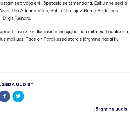
asustamiselt välja ehk lõpetasid seitsmendana. Esikümne sekka
 Alvin, Mia Adriana Viilup, Robin Nikolajev, Rome Pukk, Ines
 Birgit Reinaru.
ilast. Lisaks kindlustasid meie ujujad juba mitmeid finaalikohti,
tlus maikuus. Taas on Pardikesed stardis järgmine nädal kui
A SEDA UUDIST
Järgmine uudis