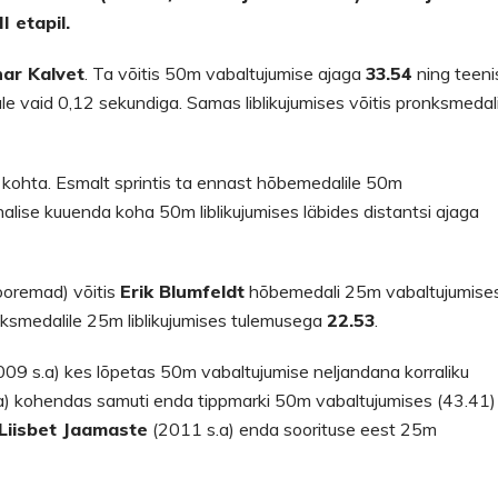
 etapil.
ar Kalvet
. Ta võitis 50m vabaltujumise ajaga
33.54
ning teeni
le vaid 0,12 sekundiga. Samas liblikujumises võitis pronksmedal
t kohta. Esmalt sprintis ta ennast hõbemedalile 50m
nnalise kuuenda koha 50m liblikujumises läbides distantsi ajaga
ooremad) võitis
Erik Blumfeldt
hõbemedali 25m vabaltujumise
nksmedalile 25m liblikujumises tulemusega
22.53
.
09 s.a) kes lõpetas 50m vabaltujumise neljandana korraliku
) kohendas samuti enda tippmarki 50m vabaltujumises (43.41)
Liisbet Jaamaste
(2011 s.a) enda soorituse eest 25m