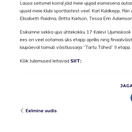
Lausa seitsmel korral jäid meie ujujad esimesena aut
ujusid meie klubi sportlastest veel: Karl Kuldkepp, Riin
Elisabeth Raidma, Britta Karlson, Tessa Erin Adamson,
Esikümne sekka ujus ühtekokku 17 Kalevi Ujumiskooli õp
ees on veel ootamas üks etapp aprillis ning finaalvõis
laupäeval toimub võistlussarja “Tartu Tähed” II etapp.
Kõik tulemused leitavad
SIIT:
JAG
Eelmine uudis