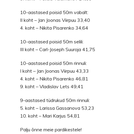
10-aastased poisid 50m vabalt:
II koht – Jan Joonas Viirpuu 33,40
4. koht – Nikita Pisarenko 34,64
10-aastased poisid 50m selili:
III koht – Carl-Joseph Suuroja 41,75
10-aastased poisid 50m rinnuli:
I koht – Jan Joonas Viirpuu 43,33
4. koht – Nikita Pisarenko 46,81
9. koht – Vladislav Lets 49,41
9-aastased tüdrukud 50m rinnuli:
5. koht – Larissa Gassanova 53,23
10. koht – Mari Karjus 54,81
Palju õnne meie pardikestele!