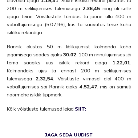
alavõidu ajaga
1.19,41
. Suure isikliku rekordi püstitas ta
200 m seliliujumises tulemusega
2.36,45
ning oli selle
ajaga teine. Võistlustele tõmbas ta joone alla 400 m
vabaltujumisega (5.07,96), kus ta saavutas teise koha
isikliku rekordiga.
Rannik alustas 50 m liblikujumist kolmanda koha
jagamisega saades ajaks
30.02
. 100 m rinnuliujumises jäi
tema saagiks uus isiklik rekord ajaga
1.22,01
.
Kolmandaks ujus ta ennast 200 m seliliujumises
tulemusega
2.32,54
. Võistluste viimasel alal 400 m
vabaltujumises sai Rannik ajaks
4.52,47
, mis on samuti
noormehe isiklik tippmark.
Kõik võistluste tulemused leiad
SIIT:
JAGA SEDA UUDIST