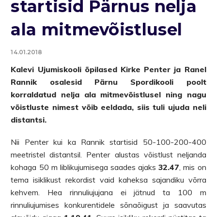
startisid Pärnus nelja
ala mitmevõistlusel
14.01.2018
Kalevi Ujumiskooli õpilased Kirke Penter ja Ranel
Rannik osalesid Pärnu Spordikooli poolt
korraldatud nelja ala mitmevõistlusel ning nagu
võistluste nimest võib eeldada, siis tuli ujuda neli
distantsi.
Nii Penter kui ka Rannik startisid 50-100-200-400
meetristel distantsil. Penter alustas võistlust neljanda
kohaga 50 m liblikujumisega saades ajaks
32.47
, mis on
tema isiklikust rekordist vaid kaheksa sajandiku võrra
kehvem. Hea rinnuliujujana ei jätnud ta 100 m
rinnuliujumises konkurentidele sõnaõigust ja saavutas