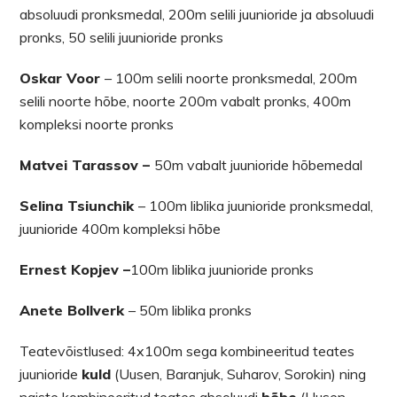
absoluudi pronksmedal, 200m selili juunioride ja absoluudi
pronks, 50 selili juunioride pronks
Oskar Voor
– 100m selili noorte pronksmedal, 200m
selili noorte hõbe, noorte 200m vabalt pronks, 400m
kompleksi noorte pronks
Matvei Tarassov –
50m vabalt juunioride hõbemedal
Selina Tsiunchik
– 100m liblika juunioride pronksmedal,
juunioride 400m kompleksi hõbe
Ernest Kopjev –
100m liblika juunioride pronks
Anete Bollverk
– 50m liblika pronks
Teatevõistlused: 4x100m sega kombineeritud teates
juunioride
kuld
(Uusen, Baranjuk, Suharov, Sorokin) ning