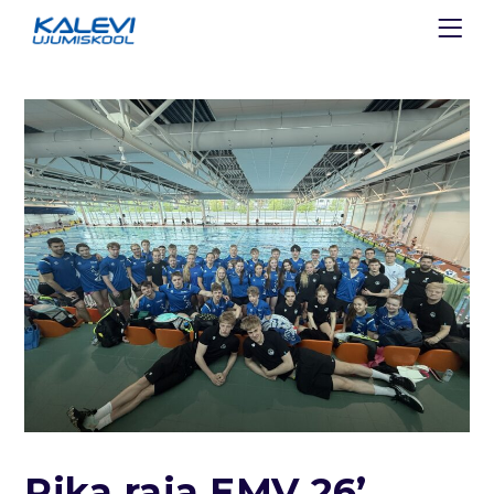
Pika raja EMV 26’