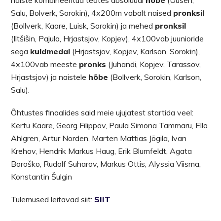
naiste kombineeritud teates absoluudi
hõbe
(Uusen,
Salu, Bolverk, Sorokin), 4x200m vabalt naised
pronksil
(Bollverk, Kaare, Luisk, Sorokin) ja mehed
pronksil
(Iltšišin, Pajula, Hrjastsjov, Kopjev), 4x100vab juunioride
sega
kuldmedal
(Hrjastsjov, Kopjev, Karlson, Sorokin),
4x100vab meeste
pronks
(Juhandi, Kopjev, Tarassov,
Hrjastsjov) ja naistele
hõbe
(Bollverk, Sorokin, Karlson,
Salu).
Õhtustes finaalides said meie ujujatest startida veel:
Kertu Kaare, Georg Filippov, Paula Simona Tammaru, Ella
Ahlgren, Artur Norden, Marten Mattias Jõgila, Ivan
Krehov, Hendrik Markus Haug, Erik Blumfeldt, Agata
Boroško, Rudolf Suharov, Markus Ottis, Alyssia Viisma,
Konstantin Šulgin
Tulemused leitavad siit:
SIIT