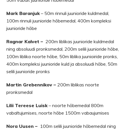
50m vabalt juunioride hõbemedal
Mark Baranjuk
– 50m rinnuli juunioride kuldmedal,
100m rinnuli juunioride hõbemedal, 400m kompleksi
juunioride hõbe
Ragnar Kalvet –
200m liblikas juunioride kuldmedal
ning absoluudi pronksmedal, 200m selili juunioride hõbe,
100m liblika noorte hõbe, 50m liblika juunioiride pronks,
400m kompleksi juunioride kuld ja absoluudi hõbe, 50m
selili juunioride pronks
Martin Grebennikov –
200m liblikas noorte
pronksmedal
Lilii Tereese Luisk
– noorte hõbemedal 800m
vabaltujumises, noorte hõbe 1500m vabaujumises
Nora Uusen –
100m selili juunioride hõbemedal ning