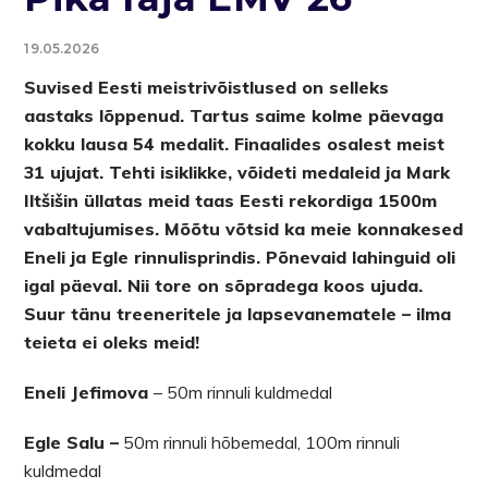
19.05.2026
Suvised Eesti meistrivõistlused on selleks
aastaks lõppenud. Tartus saime kolme päevaga
kokku lausa 54 medalit. Finaalides osalest meist
31 ujujat. Tehti isiklikke, võideti medaleid ja Mark
Iltšišin üllatas meid taas Eesti rekordiga 1500m
vabaltujumises. Mõõtu võtsid ka meie konnakesed
Eneli ja Egle rinnulisprindis. Põnevaid lahinguid oli
igal päeval. Nii tore on sõpradega koos ujuda.
Suur tänu treeneritele ja lapsevanematele – ilma
teieta ei oleks meid!
Eneli Jefimova
– 50m rinnuli kuldmedal
Egle Salu –
50m rinnuli hõbemedal, 100m rinnuli
kuldmedal