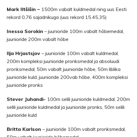
Mark Iltšišin –
1500m vabalt kuldmedal ning uus Eesti
rekord 0,76 sajadnikuga (uus rekord 15.45,35)
Inessa Sorokin
– juunioride 100m vabalt hõbemedal,
juunioride 200m vabalt hõbe
Ilja Hrjastsjov
– juunioride 100m vabalt kuldmedal,
200m kompleksi juunioride pronksmedal ja absoluudi
pronksmedal, 50m vabalt juunioride hõbe, 50m liblika
juunioride kuld, juunioride 200vab hõbe, 400m kompleksi
juunioride pronks
Stever Juhandi-
100m selili juunioride kuldmedal, 200m
selili juunioride kuldmedal ja juunioride pronks, 50m selili
juunioride kuld
Britta Karlson
– juunioride 100m vabalt pronksmedal,